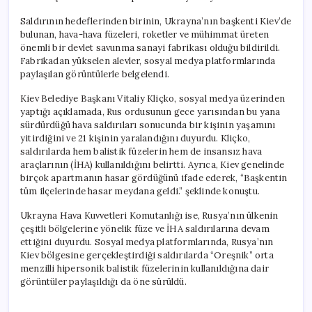
Saldırının hedeflerinden birinin, Ukrayna’nın başkenti Kiev’de
bulunan, hava-hava füzeleri, roketler ve mühimmat üreten
önemli bir devlet savunma sanayi fabrikası olduğu bildirildi.
Fabrikadan yükselen alevler, sosyal medya platformlarında
paylaşılan görüntülerle belgelendi.
Kiev Belediye Başkanı Vitaliy Kliçko, sosyal medya üzerinden
yaptığı açıklamada, Rus ordusunun gece yarısından bu yana
sürdürdüğü hava saldırıları sonucunda bir kişinin yaşamını
yitirdiğini ve 21 kişinin yaralandığını duyurdu. Kliçko,
saldırılarda hem balistik füzelerin hem de insansız hava
araçlarının (İHA) kullanıldığını belirtti. Ayrıca, Kiev genelinde
birçok apartmanın hasar gördüğünü ifade ederek, “Başkentin
tüm ilçelerinde hasar meydana geldi.” şeklinde konuştu.
Ukrayna Hava Kuvvetleri Komutanlığı ise, Rusya’nın ülkenin
çeşitli bölgelerine yönelik füze ve İHA saldırılarına devam
ettiğini duyurdu. Sosyal medya platformlarında, Rusya’nın
Kiev bölgesine gerçekleştirdiği saldırılarda “Oreşnik” orta
menzilli hipersonik balistik füzelerinin kullanıldığına dair
görüntüler paylaşıldığı da öne sürüldü.