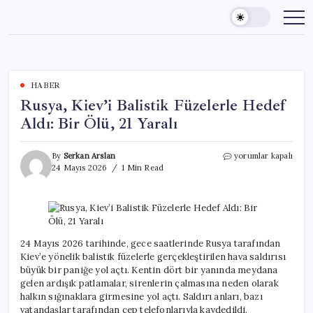
Skip
to
content
HABER
Rusya, Kiev’i Balistik Füzelerle Hedef
Aldı: Bir Ölü, 21 Yaralı
Rusya,
By
Serkan Arslan
yorumlar kapalı
Kiev’i
24 Mayıs 2026
1 Min Read
Balistik
Füzelerle
Hedef
Aldı:
Bir
Ölü,
24 Mayıs 2026 tarihinde, gece saatlerinde Rusya tarafından
21
Kiev’e yönelik balistik füzelerle gerçekleştirilen hava saldırısı
Yaralı
büyük bir paniğe yol açtı. Kentin dört bir yanında meydana
için
gelen ardışık patlamalar, sirenlerin çalmasına neden olarak
halkın sığınaklara girmesine yol açtı. Saldırı anları, bazı
vatandaşlar tarafından cep telefonlarıyla kaydedildi.