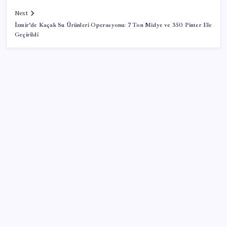
Next
İzmir’de Kaçak Su Ürünleri Operasyonu: 7 Ton Midye ve 350 Pinter Ele
Geçirildi
SON YAZILAR
Fazla sodyum sinsice sağlığı olumsuz etkiliyor!
Tansiyonu yükseltip vücuda su tutturuyor
Diş macununu ıslatıyorsanız dikkat! Çürüklere karşı
bütün etkisini yok ediyor
ABD Uzay Kuvvetleri ve SpaceX Arasında Dev