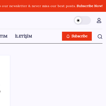
o our newsletter & never miss our best posts.
Subscribe Now!
TIM
İLETİŞİM
Subscribe
SON YAZILAR
ı
İçeride TMO desteği, dışarıda ‘Karadeniz’
krizi fiyatı artırıyor! Buğdayda rekor karşılık