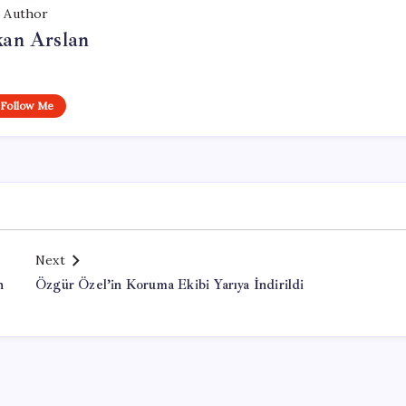
Author
kan Arslan
Follow Me
Next
h
Özgür Özel’in Koruma Ekibi Yarıya İndirildi