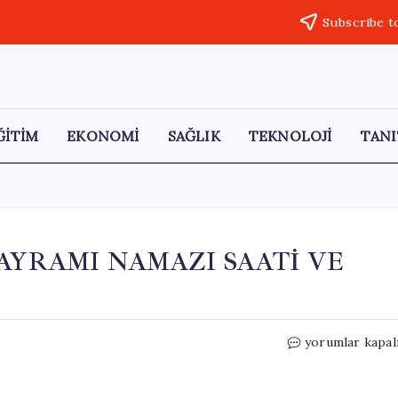
Subscribe t
ĞİTİM
EKONOMİ
SAĞLIK
TEKNOLOJİ
TANI
AYRAMI NAMAZI SAATİ VE
2026
yorumlar kapal
ERZURUM
KURBAN
BAYRAMI