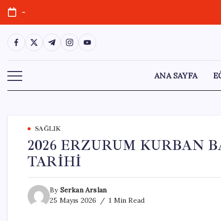
Skip
-
to
content
https://www.facebook.com/
https://twitter.com/
https://t.me/
https://www.instagram.com/
https://youtube.com/
ANA SAYFA
E
SAĞLIK
2026 ERZURUM KURBAN B
TARİHİ
By
Serkan Arslan
25 Mayıs 2026
1 Min Read