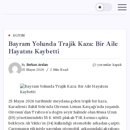
Skip
to
content
EĞITIM
Bayram Yolunda Trajik Kaza: Bir Aile
Hayatını Kaybetti
Bayram
By
Serkan Arslan
yorumlar kapalı
Yolunda
25 Mayıs 2026
2 Min Read
Trajik
Kaza:
Bir
Aile
Hayatını
Kaybetti
25 Mayıs 2026 tarihinde meydana gelen trajik bir kaza,
için
Karadeniz Sahil Yolu’nda Giresun Liman Kavşağı’nda yaşandı.
Giresun’dan Trabzon’a doğru seyir halinde olan Musa Uzun
(59) yönetimindeki 55 K 4065 plakalı TIR, kırmızı ışıkta
bekleyen Ali Yıldız’ın (34) kullandığı otomobile arkadan çarptı.
Çarpmanın etkisiyle savrulan otomobil, arkasındaki akrabası