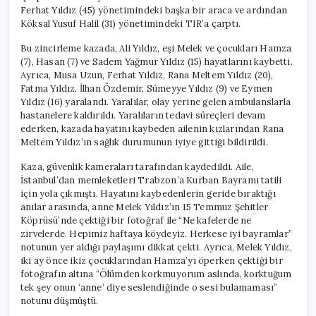
Ferhat Yıldız (45) yönetimindeki başka bir araca ve ardından
Köksal Yusuf Halil (31) yönetimindeki TIR’a çarptı.
Bu zincirleme kazada, Ali Yıldız, eşi Melek ve çocukları Hamza
(7), Hasan (7) ve Sadem Yağmur Yıldız (15) hayatlarını kaybetti.
Ayrıca, Musa Uzun, Ferhat Yıldız, Rana Meltem Yıldız (20),
Fatma Yıldız, İlhan Özdemir, Sümeyye Yıldız (9) ve Eymen
Yıldız (16) yaralandı. Yaralılar, olay yerine gelen ambulanslarla
hastanelere kaldırıldı. Yaralıların tedavi süreçleri devam
ederken, kazada hayatını kaybeden ailenin kızlarından Rana
Meltem Yıldız’ın sağlık durumunun iyiye gittiği bildirildi.
Kaza, güvenlik kameraları tarafından kaydedildi. Aile,
İstanbul’dan memleketleri Trabzon’a Kurban Bayramı tatili
için yola çıkmıştı. Hayatını kaybedenlerin geride bıraktığı
anılar arasında, anne Melek Yıldız’ın 15 Temmuz Şehitler
Köprüsü’nde çektiği bir fotoğraf ile “Ne kafelerde ne
zirvelerde. Hepimiz haftaya köydeyiz. Herkese iyi bayramlar”
notunun yer aldığı paylaşımı dikkat çekti. Ayrıca, Melek Yıldız,
iki ay önce ikiz çocuklarından Hamza’yı öperken çektiği bir
fotoğrafın altına “Ölümden korkmuyorum aslında, korktuğum
tek şey onun ‘anne’ diye seslendiğinde o sesi bulamaması”
notunu düşmüştü.