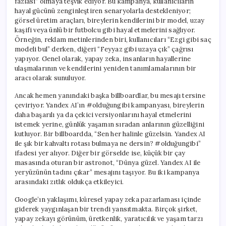
fazlası” olmaya teşvik ediyor. Bu kampanya, kullanıcıların
hayal gücünü zenginleştiren senaryolarla destekleniyor;
görsel üretim araçları, bireylerin kendilerini bir model, uzay
kaşifi veya ünlü bir futbolcu gibi hayal etmelerini sağlıyor.
Örneğin, reklam metinlerinden biri, kullanıcıları “Ezgi gibi saç
modeli bul” derken, diğeri “Feyyaz gibi uzaya çık” çağrısı
yapıyor. Genel olarak, yapay zeka, insanların hayallerine
ulaşmalarının ve kendilerini yeniden tanımlamalarının bir
aracı olarak sunuluyor.
Ancak hemen yanındaki başka billboardlar, bu mesajı tersine
çeviriyor. Yandex AI’ın #olduğungibi kampanyası, bireylerin
daha başarılı ya da çekici versiyonlarını hayal etmelerini
istemek yerine, günlük yaşamın sıradan anlarının güzelliğini
kutluyor. Bir billboardda, “Sen her halinle güzelsin. Yandex AI
ile şık bir kahvaltı rotası bulmaya ne dersin? #olduğungibi”
ifadesi yer alıyor. Diğer bir görselde ise, küçük bir çay
masasında oturan bir astronot, “Dünya güzel. Yandex AI ile
yeryüzünün tadını çıkar” mesajını taşıyor. Bu iki kampanya
arasındaki zıtlık oldukça etkileyici.
Google’ın yaklaşımı, küresel yapay zeka pazarlaması içinde
giderek yaygınlaşan bir trendi yansıtmakta. Birçok şirket,
yapay zekayı görünüm, üretkenlik, yaratıcılık ve yaşam tarzı