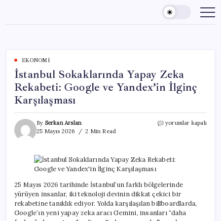
Skip
to
content
EKONOMI
İstanbul Sokaklarında Yapay Zeka
Rekabeti: Google ve Yandex’in İlginç
Karşılaşması
İstanbul
By
Serkan Arslan
yorumlar kapalı
Sokaklarında
25 Mayıs 2026
2 Min Read
Yapay
Zeka
Rekabeti:
Google
ve
Yandex’in
25 Mayıs 2026 tarihinde İstanbul’un farklı bölgelerinde
İlginç
yürüyen insanlar, iki teknoloji devinin dikkat çekici bir
Karşılaşması
rekabetine tanıklık ediyor. Yolda karşılaşılan billboardlarda,
için
Google’ın yeni yapay zeka aracı Gemini, insanları “daha