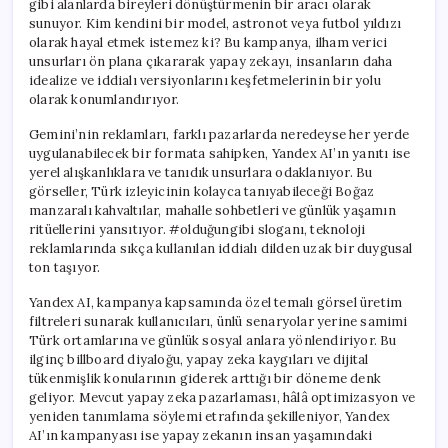
gibi alanlarda bireyleri dönüştürmenin bir aracı olarak
sunuyor. Kim kendini bir model, astronot veya futbol yıldızı
olarak hayal etmek istemez ki? Bu kampanya, ilham verici
unsurları ön plana çıkararak yapay zekayı, insanların daha
idealize ve iddialı versiyonlarını keşfetmelerinin bir yolu
olarak konumlandırıyor.
Gemini’nin reklamları, farklı pazarlarda neredeyse her yerde
uygulanabilecek bir formata sahipken, Yandex AI’ın yanıtı ise
yerel alışkanlıklara ve tanıdık unsurlara odaklanıyor. Bu
görseller, Türk izleyicinin kolayca tanıyabileceği Boğaz
manzaralı kahvaltılar, mahalle sohbetleri ve günlük yaşamın
ritüellerini yansıtıyor. #olduğungibi sloganı, teknoloji
reklamlarında sıkça kullanılan iddialı dilden uzak bir duygusal
ton taşıyor.
Yandex AI, kampanya kapsamında özel temalı görsel üretim
filtreleri sunarak kullanıcıları, ünlü senaryolar yerine samimi
Türk ortamlarına ve günlük sosyal anlara yönlendiriyor. Bu
ilginç billboard diyaloğu, yapay zeka kaygıları ve dijital
tükenmişlik konularının giderek arttığı bir döneme denk
geliyor. Mevcut yapay zeka pazarlaması, hâlâ optimizasyon ve
yeniden tanımlama söylemi etrafında şekilleniyor, Yandex
AI’ın kampanyası ise yapay zekanın insan yaşamındaki