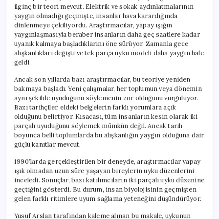
ilginç bir teori mevcut. Elektrik ve sokak aydınlatmalarının
yaygın olmadığı geçmişte, insanlar hava karardığında
dinlenmeye çekiliyordu. Araştırmacılar, yapay ışığın
yaygınlaşmasıyla beraber insanların daha geç saatlere kadar
uyanık kalmaya başladıklarını öne sürüyor. Zamanla gece
alışkanlıkları değişti ve tek parça uyku modeli daha yaygın hale
geldi.
Ancak son yıllarda bazı araştırmacılar, bu teoriye yeniden
bakmaya başladı. Yeni çalışmalar, her toplumun veya dönemin
aynı şekilde uyuduğunu söylemenin zor olduğunu vurguluyor.
Bazı tarihçiler, eldeki belgelerin farklı yorumlara açık
olduğunu belirtiyor. Kısacası, tüm insanların kesin olarak iki
parçalı uyuduğunu söylemek mümkün değil. Ancak tarih
boyunca belli toplumlarda bu alışkanlığın yaygın olduğuna dair
güçlü kanıtlar mevcut.
1990’larda gerçekleştirilen bir deneyde, araştırmacılar yapay
ışık olmadan uzun süre yaşayan bireylerin uyku düzenlerini
inceledi. Sonuçlar, bazı katılımcıların iki parçalı uyku düzenine
geçtiğini gösterdi. Bu durum, insan biyolojisinin geçmişten
gelen farklı ritimlere uyum sağlama yeteneğini düşündürüyor.
Yusuf Arslan tarafından kaleme alınan bu makale, uykunun