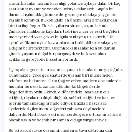
alındı. İnsanlar, akşam karanlığı çökünce uykuya dalar, birkaç
saat sonra uyanır ve yeniden uykuya dalarlardı. Bugün bu
durum alışılmadık görünse de, geçmişte oldukça yaygın bir
yaşam biçimiydi. Bu konudaki en önemli araştırmacılardan
biri tarihçi Roger Ekirch, yıllarca süren çalışmalarında
günlükler, mahkeme kayıtları, tıbbi metinler ve eski belgeleri
inceleyerek dikkat çekici bulgulara ulaşmıştır. Ekirch, “ilk
uyku” ve “ikinci uyku” kavramlarının farklı dillerde sıkça yer
aldığını belirtmektedir. Geçmişteki insanlar için bu durum,
günlük yaşamın doğal bir parçasıydı ve bu kavramları
açıklama gereği bile hissetmiyorlardı.
İlginç olan, gecenin ortasında uyanan insanların ne yaptığıdır.
Günümüzde, gece geç saatlerde uyanan biri muhtemelen
telefonuna bakarken, Orta Çağ ve erken modern dönemlerde
insanlar bu sessiz zaman dilimini farklı şekillerde
değerlendiriyordu. Ekirch, o dönemdeki insanların dua
ettiğini, rüyalarını düşündüğünü, sohbet ettiğini ve bazı ev
işlerini tamamladığını ifade ediyor. Bazıları hasta aile
üyeleriyle ilgilenirken, diğerleri yalnızca düşüncelere
dalıyordu. Hatta bazı eski metinlerde, gece ortasının zihinsel
olarak sakin ve berrak bir zaman olduğu vurgulanıyor.
Bu iki parçalı uyku düzeninin neden ortaya çıktığına dair