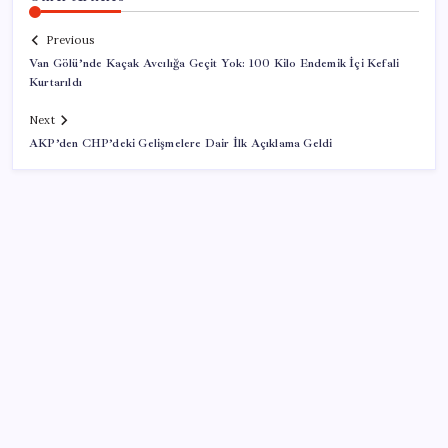
Previous
Van Gölü’nde Kaçak Avcılığa Geçit Yok: 100 Kilo Endemik İçi Kefali
Kurtarıldı
Next
AKP’den CHP’deki Gelişmelere Dair İlk Açıklama Geldi
SON YAZILAR
İçeride TMO desteği, dışarıda ‘Karadeniz’ krizi fiyatı
artırıyor! Buğdayda rekor karşılık buldu