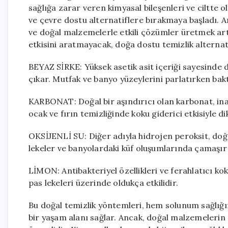
sağlığa zarar veren kimyasal bileşenleri ve ciltte o
ve çevre dostu alternatiflere bırakmaya başladı. Art
ve doğal malzemelerle etkili çözümler üretmek art
etkisini aratmayacak, doğa dostu temizlik alternati
BEYAZ SİRKE: Yüksek asetik asit içeriği sayesinde 
çıkar. Mutfak ve banyo yüzeylerini parlatırken bakter
KARBONAT: Doğal bir aşındırıcı olan karbonat, ina
ocak ve fırın temizliğinde koku giderici etkisiyle di
OKSİJENLİ SU: Diğer adıyla hidrojen peroksit, doğal 
lekeler ve banyolardaki küf oluşumlarında çamaşır
LİMON: Antibakteriyel özellikleri ve ferahlatıcı ko
pas lekeleri üzerinde oldukça etkilidir.
Bu doğal temizlik yöntemleri, hem solunum sağlığın
bir yaşam alanı sağlar. Ancak, doğal malzemelerin