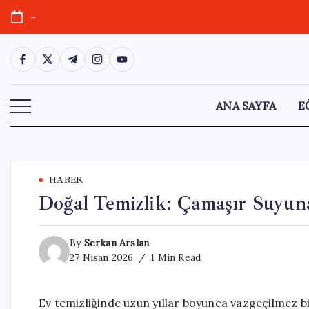
Skip
-
to
content
https://www.facebook.com/
https://twitter.com/
https://t.me/
https://www.instagram.com/
https://youtube.com/
ANA SAYFA
E
HABER
Doğal Temizlik: Çamaşır Suyun
By
Serkan Arslan
27 Nisan 2026
1 Min Read
Ev temizliğinde uzun yıllar boyunca vazgeçilmez b