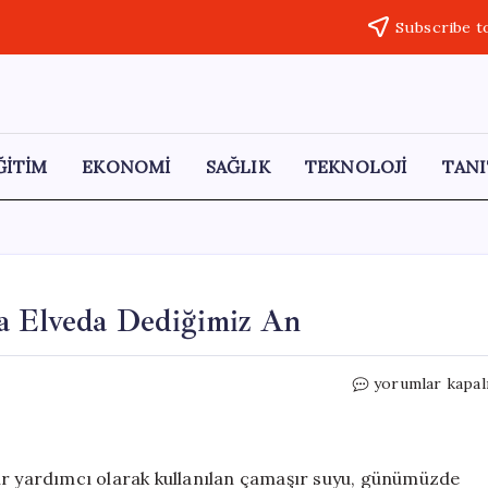
Subscribe t
ĞİTİM
EKONOMİ
SAĞLIK
TEKNOLOJİ
TANI
a Elveda Dediğimiz An
Doğal
yorumlar kapal
Temizlik:
Çamaşır
Suyuna
Elveda
ir yardımcı olarak kullanılan çamaşır suyu, günümüzde