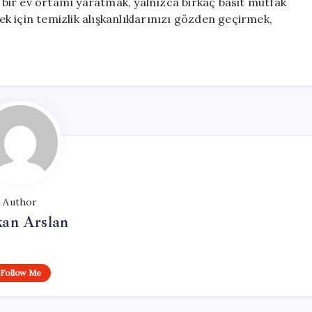
ı bir ev ortamı yaratmak, yalnızca birkaç basit mutfak
 için temizlik alışkanlıklarınızı gözden geçirmek,
Author
kan Arslan
Follow Me