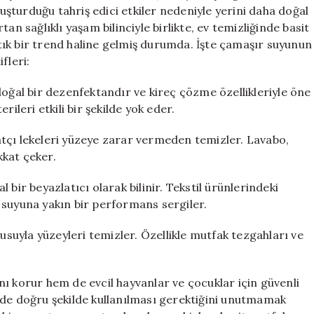
Dediğimiz
luşturduğu tahriş edici etkiler nedeniyle yerini daha doğal
An
an sağlıklı yaşam bilinciyle birlikte, ev temizliğinde basit
için
ık bir trend haline gelmiş durumda. İşte çamaşır suyunun
fleri:
doğal bir dezenfektandır ve kireç çözme özellikleriyle öne
ileri etkili bir şekilde yok eder.
tçı lekeleri yüzeye zarar vermeden temizler. Lavabo,
kkat çeker.
bir beyazlatıcı olarak bilinir. Tekstil ürünlerindeki
 suyuna yakın bir performans sergiler.
kusuyla yüzeyleri temizler. Özellikle mutfak tezgahları ve
ı korur hem de evcil hayvanlar ve çocuklar için güvenli
 de doğru şekilde kullanılması gerektiğini unutmamak