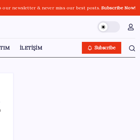
o our newsletter & never miss our best posts.
Subscribe Now!
TIM
İLETİŞİM
Subscribe
ı
SON YAZILAR
Balık çiftçliklerine karşı eylem yapan kadın
balıkçılara YENİ Parti’den destek