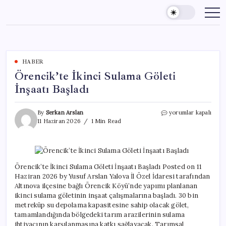
Skip
to
content
HABER
Örencik’te İkinci Sulama Göleti
İnşaatı Başladı
Örencik’te
By
Serkan Arslan
yorumlar kapalı
İkinci
11 Haziran 2026
1 Min Read
Sulama
Göleti
İnşaatı
Başladı
için
Örencik’te İkinci Sulama Göleti İnşaatı Başladı Posted on 11
Haziran 2026 by Yusuf Arslan Yalova İl Özel İdaresi tarafından
Altınova ilçesine bağlı Örencik Köyü’nde yapımı planlanan
ikinci sulama göletinin inşaat çalışmalarına başladı. 30 bin
metreküp su depolama kapasitesine sahip olacak gölet,
tamamlandığında bölgedeki tarım arazilerinin sulama
ihtiyacının karşılanmasına katkı sağlayacak. Tarımsal