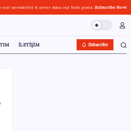
o our newsletter & never miss our best posts.
Subscribe Now!
TIM
İLETİŞİM
Subscribe
ı
SON YAZILAR
Diş macununu ıslatıyorsanız dikkat!
Çürüklere karşı bütün etkisini yok ediyor