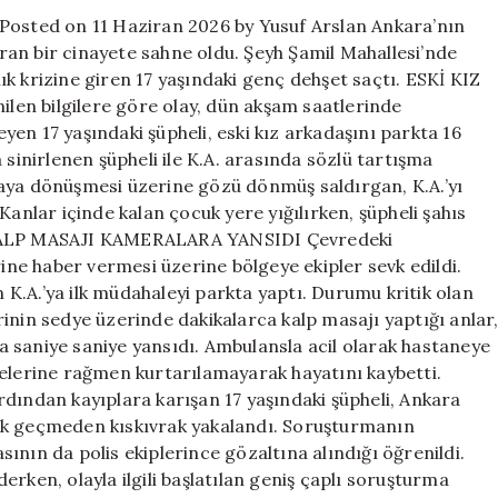
öldürüldü
 Posted on 11 Haziran 2026 by Yusuf Arslan Ankara’nın
için
an bir cinayete sahne oldu. Şeyh Şamil Mahallesi’nde
k krizine giren 17 yaşındaki genç dehşet saçtı. ESKİ KIZ
 bilgilere göre olay, dün akşam saatlerinde
en 17 yaşındaki şüpheli, eski kız arkadaşını parkta 16
 sinirlenen şüpheli ile K.A. arasında sözlü tartışma
gaya dönüşmesi üzerine gözü dönmüş saldırgan, K.A.’yı
Kanlar içinde kalan çocuk yere yığılırken, şüpheli şahıs
E KALP MASAJI KAMERALARA YANSIDI Çevredeki
rine haber vermesi üzerine bölgeye ekipler sevk edildi.
n K.A.’ya ilk müdahaleyi parkta yaptı. Durumu kritik olan
inin sedye üzerinde dakikalarca kalp masajı yaptığı anlar
 saniye saniye yansıdı. Ambulansla acil olarak hastaneye
lelerine rağmen kurtarılamayarak hayatını kaybetti.
ndan kayıplara karışan 17 yaşındaki şüpheli, Ankara
ok geçmeden kıskıvrak yakalandı. Soruşturmanın
asının da polis ekiplerince gözaltına alındığı öğrenildi.
rken, olayla ilgili başlatılan geniş çaplı soruşturma