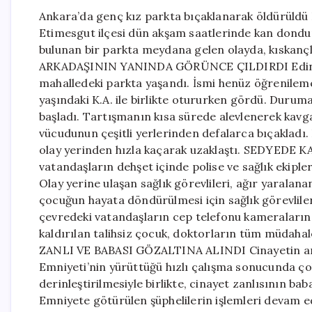
Ankara’da genç kız parkta bıçaklanarak öldürüldü
Etimesgut ilçesi dün akşam saatlerinde kan dondur
bulunan bir parkta meydana gelen olayda, kıskançlı
ARKADAŞININ YANINDA GÖRÜNCE ÇILDIRDI Edinilen
mahalledeki parkta yaşandı. İsmi henüz öğrenilemey
yaşındaki K.A. ile birlikte otururken gördü. Duruma
başladı. Tartışmanın kısa sürede alevlenerek kav
vücudunun çeşitli yerlerinden defalarca bıçakladı. 
olay yerinden hızla kaçarak uzaklaştı. SEDYED
vatandaşların dehşet içinde polise ve sağlık ekiple
Olay yerine ulaşan sağlık görevlileri, ağır yaralana
çocuğun hayata döndürülmesi için sağlık görevliler
çevredeki vatandaşların cep telefonu kameralarına
kaldırılan talihsiz çocuk, doktorların tüm müdaha
ZANLI VE BABASI GÖZALTINA ALINDI Cinayetin ardı
Emniyeti’nin yürüttüğü hızlı çalışma sonucunda ç
derinleştirilmesiyle birlikte, cinayet zanlısının bab
Emniyete götürülen şüphelilerin işlemleri devam ede