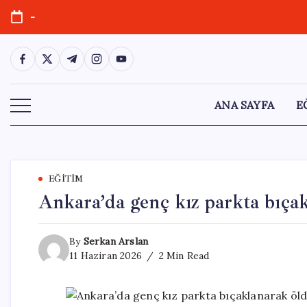
Skip
-
to
content
https://www.facebook.com/
https://twitter.com/
https://t.me/
https://www.instagram.com/
https://youtube.com/
ANA SAYFA
E
EĞITIM
Ankara’da genç kız parkta bıça
By
Serkan Arslan
11 Haziran 2026
2 Min Read