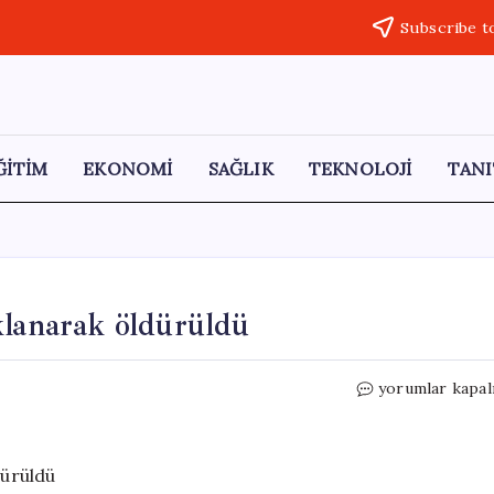
Subscribe t
ĞİTİM
EKONOMİ
SAĞLIK
TEKNOLOJİ
TANI
klanarak öldürüldü
Ankara’da
yorumlar kapal
genç
kız
parkta
bıçaklanarak