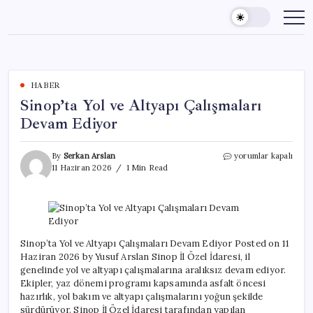
Skip
to
content
HABER
Sinop’ta Yol ve Altyapı Çalışmaları
Devam Ediyor
Sinop’ta
By
Serkan Arslan
yorumlar kapalı
Yol
11 Haziran 2026
1 Min Read
ve
Altyapı
Çalışmaları
Devam
Ediyor
için
Sinop’ta Yol ve Altyapı Çalışmaları Devam Ediyor Posted on 11
Haziran 2026 by Yusuf Arslan Sinop İl Özel İdaresi, il
genelinde yol ve altyapı çalışmalarına aralıksız devam ediyor.
Ekipler, yaz dönemi programı kapsamında asfalt öncesi
hazırlık, yol bakım ve altyapı çalışmalarını yoğun şekilde
sürdürüyor. Sinop İl Özel İdaresi tarafından yapılan