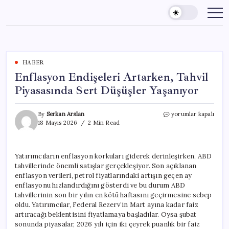
Skip
to
content
HABER
Enflasyon Endişeleri Artarken, Tahvil
Piyasasında Sert Düşüşler Yaşanıyor
Enflasyon
By
Serkan Arslan
yorumlar kapalı
Endişeleri
18 Mayıs 2026
2 Min Read
Artarken,
Tahvil
Piyasasında
Yatırımcıların enflasyon korkuları giderek derinleşirken, ABD
Sert
tahvillerinde önemli satışlar gerçekleşiyor. Son açıklanan
Düşüşler
Yaşanıyor
enflasyon verileri, petrol fiyatlarındaki artışın geçen ay
için
enflasyonu hızlandırdığını gösterdi ve bu durum ABD
tahvillerinin son bir yılın en kötü haftasını geçirmesine sebep
oldu. Yatırımcılar, Federal Rezerv’in Mart ayına kadar faiz
artıracağı beklentisini fiyatlamaya başladılar. Oysa şubat
sonunda piyasalar, 2026 yılı için iki çeyrek puanlık bir faiz