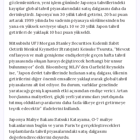
gözlemlenirken, yeni işlem gününde Japonya tahvillerindeki
kayıplar global tahvil piyasalarındaki satış dalgasını daha da
derinleştirdi. Japonya’nın 30 yıllık tahvil getirisi, 20 baz puan
artarak 1999 yılında bu vadenin piyasaya sürülmesinden bu
yana en yüksek seviyeye ulaştı. 10 ve 20 yıllık Japon tahvil
getirileri de yaklaşık 10 baz puan yükseldi.
Mitsubishi UFJ Morgan Stanley Securities Kıdemli Sabit
Getirili Menkul Kıymetler Stratejisti Keisuke Tsuruta, “Mevcut
enflasyon ve mali genişleme endişeleriyle geçen hafta tahvil
piyasasında oluşan havayı değiştirecek herhangi bir unsur
bulunmuyor” dedi. Bloomberg MLIV’den Garfield Reynolds
ise, “Japon devlet tahvillerinde hızlanan satış dalgası, ülkenin
getirilerini diğer önemli emsallere yaklaştırarak global tahvil
piyasalarını alt üst ediyor. Bu durum, varlıklar genelinde
yaratacağı geniş kapsamlı etki açısından endişe verici. Artan
borçlanma maliyetleri, güçlü yerli yatırımcıları yurtdışında
tutmuş oldukları paralarını daha fazla ülkeye geri getirmeye
teşvik edecektir” ifadelerini kullandı.
Japonya Maliye Bakanı Satsuki Katayama, G-7 maliye
bakanlarının bugün ve yarın Paris’te gerçekleştirecekleri
toplantılarda tahvil piyasalarındaki satış dalgasını
değerlendireceklerini duyurdu.