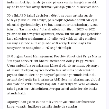
indirimi bekliyorlardı. Şu anki piyasa verilerine göre, Aralık
ayına kadar faiz artışı ihtimali yaklaşık yüzde 75 seviyesinde.
30 yıllık ABD tahvil getirileri, dört baz puan artışla yüzde
5,16’ya yükseldi. Bu seviye, psikolojik açıdan önemli bir eşik
olarak değerlendiriliyor ve bazı analistler tarafından piyasa
için bir “kırmızı çizgi” olarak nitelendiriliyor. 2023 ve 2025
yıllarında bu seviyeler aşılmıştı, ancak bu tür artışlar genellikle
kısa sürede geri alınmıştı. 10 yıllık ve 2 yıllık tahvil getirileri
sırasıyla yüzde 4,63 ve yüzde 4,10 seviyelerine ulaştı; bu
seviyeler en son Şubat 2025’te görülmüştü.
JPMorgan Asset Management Portföy Yöneticisi Priya Misra,
“Bu fiyat hareketi iki önemli nedenden dolayı kaygı verici.
Uzun vadeli faiz oranlarının küresel olarak artması, piyasayı
olumsuz etkiliyor; ayrıca Fed’in faiz artırma beklentisi de
piyasa dinamiklerine yansıyor” şeklinde yorumda bulundu.
Artan tahvil getirileri, yalnızca ABD ile sınırlı kalmayıp, global
düzeyde de etkili olmaya başladı. Avustralya ve Yeni Zelanda
tahvil getirileri yükselirken, Avrupa tahvil vadelileri de baskı
altında kaldı.
Japonya’dan gelen ekonomik veriler yatırımcılar üzerinde
kaygı yarattı. İngiltere tahvillerinde de satışlar