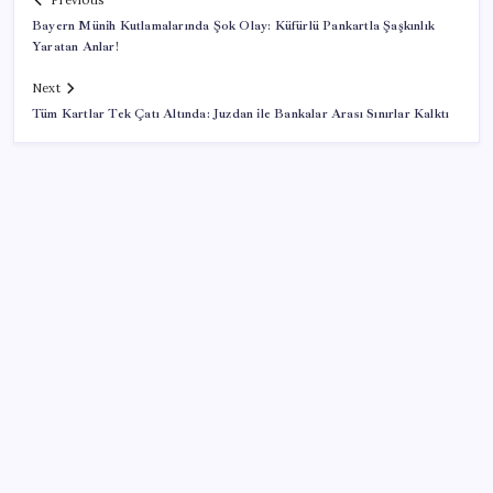
Previous
Bayern Münih Kutlamalarında Şok Olay: Küfürlü Pankartla Şaşkınlık
Yaratan Anlar!
Next
Tüm Kartlar Tek Çatı Altında: Juzdan ile Bankalar Arası Sınırlar Kalktı
SON YAZILAR
Fazla sodyum sinsice sağlığı olumsuz etkiliyor!
Tansiyonu yükseltip vücuda su tutturuyor
Diş macununu ıslatıyorsanız dikkat! Çürüklere karşı
bütün etkisini yok ediyor