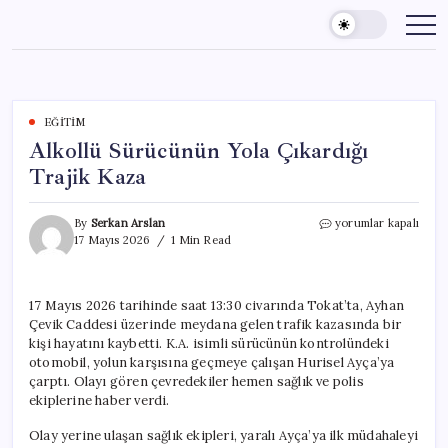
Skip
to
content
EĞITIM
Alkollü Sürücünün Yola Çıkardığı
Trajik Kaza
Alkollü
By
Serkan Arslan
yorumlar kapalı
Sürücünün
17 Mayıs 2026
1 Min Read
Yola
Çıkardığı
Trajik
17 Mayıs 2026 tarihinde saat 13:30 civarında Tokat’ta, Ayhan
Kaza
Çevik Caddesi üzerinde meydana gelen trafik kazasında bir
için
kişi hayatını kaybetti. K.A. isimli sürücünün kontrolündeki
otomobil, yolun karşısına geçmeye çalışan Hurisel Ayça’ya
çarptı. Olayı gören çevredekiler hemen sağlık ve polis
ekiplerine haber verdi.
Olay yerine ulaşan sağlık ekipleri, yaralı Ayça’ya ilk müdahaleyi