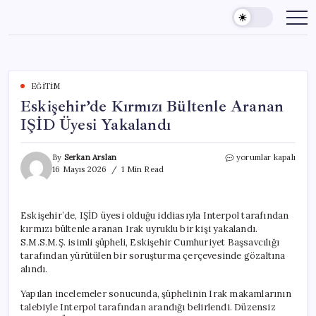
Skip
to
content
EĞITIM
Eskişehir’de Kırmızı Bültenle Aranan
IŞİD Üyesi Yakalandı
Eskişehir’de
By
Serkan Arslan
yorumlar kapalı
Kırmızı
16 Mayıs 2026
1 Min Read
Bültenle
Aranan
IŞİD
Eskişehir’de, IŞİD üyesi olduğu iddiasıyla Interpol tarafından
Üyesi
kırmızı bültenle aranan Irak uyruklu bir kişi yakalandı.
Yakalandı
için
S.M.S.M.Ş. isimli şüpheli, Eskişehir Cumhuriyet Başsavcılığı
tarafından yürütülen bir soruşturma çerçevesinde gözaltına
alındı.
Yapılan incelemeler sonucunda, şüphelinin Irak makamlarının
talebiyle Interpol tarafından arandığı belirlendi. Düzensiz