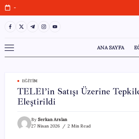
Skip
-
to
content
https://www.facebook.com/
https://twitter.com/
https://t.me/
https://www.instagram.com/
https://youtube.com/
ANA SAYFA
E
EĞITIM
TELE1’in Satışı Üzerine Tepki
Eleştirildi
By
Serkan Arslan
27 Nisan 2026
2 Min Read