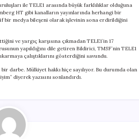
uluşları ile TELE1 arasında büyük farklılıklar olduğuna
mberg HT gibi kanalların yayınlarında herhangi bir
f bir medya bileşeni olarak işlevinin sona erdirildiğini
ğini ve yargıç karşısına çıkmadan TELE1’in 17
usunun yapıldığını dile getiren Bildirici, TMSF’nin TELE1
n çıkarmaya çalıştıklarını gösterdiğini savundu.
e bir darbe. Mülkiyet hakkı hiçe sayılıyor. Bu durumda olan
yim” diyerek yazısını sonlandırdı.