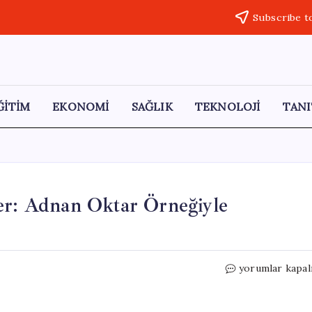
Subscribe t
ĞİTİM
EKONOMİ
SAĞLIK
TEKNOLOJİ
TANI
ler: Adnan Oktar Örneğiyle
TELE1’in
yorumlar kapal
Satışı
Üzerine
Tepkiler: