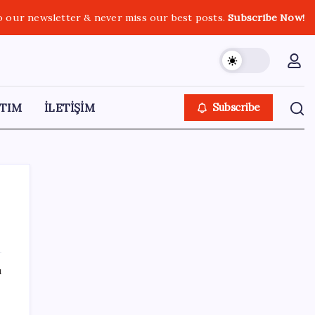
o our newsletter & never miss our best posts.
Subscribe Now!
TIM
İLETİŞİM
Subscribe
SON YAZILAR
ı
Katlanabilir telefonda incelik yarışı kızıştı:
HONOR Magic V6 Türkiye’de