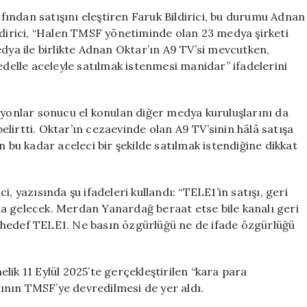
Adnan
ından satışını eleştiren Faruk Bildirici, bu durumu Adnan
Oktar
 Bildirici, “Halen TMSF yönetiminde olan 23 medya şirketi
Örneğiyle
edya ile birlikte Adnan Oktar’ın A9 TV’si mevcutken,
Eleştirildi
edelle aceleyle satılmak istenmesi manidar” ifadelerini
için
syonlar sonucu el konulan diğer medya kuruluşlarını da
lirtti. Oktar’ın cezaevinde olan A9 TV’sinin hâlâ satışa
n bu kadar aceleci bir şekilde satılmak istendiğine dikkat
azısında şu ifadeleri kullandı: “TELE1’in satışı, geri
a gelecek. Merdan Yanardağ beraat etse bile kanalı geri
 hedef TELE1. Ne basın özgürlüğü ne de ifade özgürlüğü
nelik 11 Eylül 2025’te gerçekleştirilen “kara para
ının TMSF’ye devredilmesi de yer aldı.