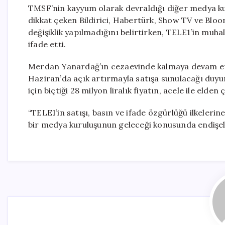
TMSF’nin kayyum olarak devraldığı diğer medya kur
dikkat çeken Bildirici, Habertürk, Show TV ve Bloo
değişiklik yapılmadığını belirtirken, TELE1’in muhali
ifade etti.
Merdan Yanardağ’ın cezaevinde kalmaya devam etti
Haziran’da açık artırmayla satışa sunulacağı duyur
için biçtiği 28 milyon liralık fiyatın, acele ile elde
“TELE1’in satışı, basın ve ifade özgürlüğü ilkelerin
bir medya kuruluşunun geleceği konusunda endişeli