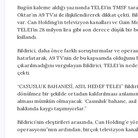
Bugün kaleme aldığı yazısında TELE1’in TMSF taraf
Oktar’ın A9 TV’si ile ilişkilendirerek dikkat çekti.
var. Can Holding’in televizyon kanalları ve Gain M
TELE1’in 28 milyon lira gibi son derece düşük bir b
kullandı.
Bildirici, daha önce farklı soruşturmalar ve opera
hatırlatarak, A9 TV’nin de bu kapsamda olduğunu be
çıkarılmadığını vurgulayan Bildirici, TELE1’in nede
çekti.
“CASUSLUK BAHANESİ, ASIL HEDEF TELE1” Bildirici, y
dönülmez bir şekilde ortadan kaldırılması anlamın
alması mümkün olmayacak. ‘Casusluk’ bahane, asıl
hakkında kaygı taşımıyorlar.”
Bildirici’nin eleştirileri arasında, Can Holding’e yö
operasyonu”nun ardından, birçok televizyon kanal