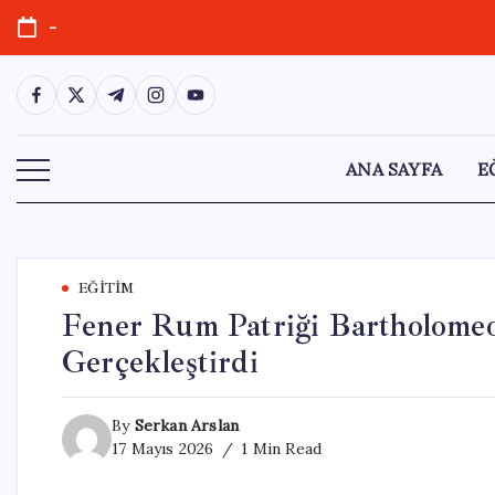
Skip
-
to
content
https://www.facebook.com/
https://twitter.com/
https://t.me/
https://www.instagram.com/
https://youtube.com/
ANA SAYFA
E
EĞITIM
Fener Rum Patriği Bartholomeo
Gerçekleştirdi
By
Serkan Arslan
17 Mayıs 2026
1 Min Read