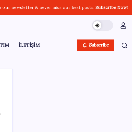
o our newsletter & never miss our best posts.
Subscribe Now!
TIM
İLETİŞİM
Subscribe
SON YAZILAR
ı
İçeride TMO desteği, dışarıda ‘Karadeniz’
krizi fiyatı artırıyor! Buğdayda rekor karşılık