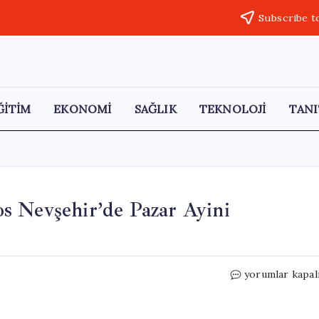
Subscribe t
ĞİTİM
EKONOMİ
SAĞLIK
TEKNOLOJİ
TANI
s Nevşehir’de Pazar Ayini
Fener
yorumlar kapal
Rum
Patriği
Bartholomeos