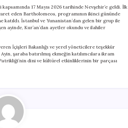
Nevşehir’de
i kapsamında 17 Mayıs 2026 tarihinde Nevşehir’e geldi. İlk
Pazar
 ziyaret eden Bartholomeos, programının ikinci gününde
Ayini
 katıldı. İstanbul ve Yunanistan’dan gelen bir grup ile
Gerçekleştirdi
en ayinde, Kur’an’dan ayetler okundu ve ilahiler
için
ren İçişleri Bakanlığı ve yerel yöneticilere teşekkür
Ayin, şaraba batırılmış ekmeğin katılımcılara ikram
trikliği’nin dini ve kültürel etkinliklerinin bir parçası