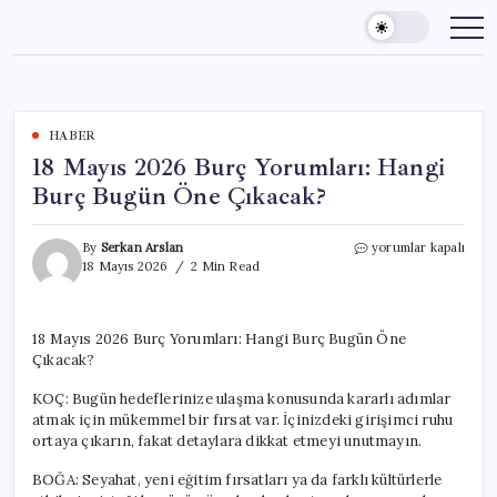
Skip
to
content
HABER
18 Mayıs 2026 Burç Yorumları: Hangi
Burç Bugün Öne Çıkacak?
18
By
Serkan Arslan
yorumlar kapalı
Mayıs
18 Mayıs 2026
2 Min Read
2026
Burç
Yorumları:
18 Mayıs 2026 Burç Yorumları: Hangi Burç Bugün Öne
Hangi
Çıkacak?
Burç
Bugün
KOÇ: Bugün hedeflerinize ulaşma konusunda kararlı adımlar
Öne
Çıkacak?
atmak için mükemmel bir fırsat var. İçinizdeki girişimci ruhu
için
ortaya çıkarın, fakat detaylara dikkat etmeyi unutmayın.
BOĞA: Seyahat, yeni eğitim fırsatları ya da farklı kültürlerle