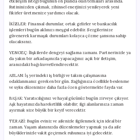
etkileşim isteği bugünün ön planda olan temaları arasında.
Rutininizden çıkmak, zihinsel enerjinizi yenileyerek yeni
fikirler üretmenize yardımcı olacak.
İKİZLER: Finansal durumlar, ortak gelirler ve bankacılık
işlemleri bugün aklınızı meşgul edebilir. Sezgilerinize
güvenerek karmaşık durumları kolayca çözme şansına sahip
olacaksınız.
YENGEÇ: İlişkilerde dengeyi sağlama zamanı. Partnerinizle ya
da yakın bir arkadaşınızla yapacağınız açık bir iletişim,
aranızdaki bağı kuvvetlendirecektir.
ASLAN: İş yerindeki iş birliği ve takım çalışmasına
odaklanmanız gereken bir gün. Sağlığınıza özellikle beslenme
ve uyku düzeninize daha fazla özen göstermekte fayda var.
BAŞAK: Yaratıcılığınız ve hayal gücünüz bugün zirveye çıkıyor.
Aşk hayatınızda hareketlilik olabilir; ilgi alanlarınıza zaman
ayırmak size büyük bir keyif verecektir.
TERAZİ: Bugün eviniz ve ailenizle ilgilenmek için ideal bir
zaman. Yaşam alanınızda düzenlemeler yapmak ya da aile
büyüklerinizle vakit geçirmek ruhunuza iyi gelecektir.