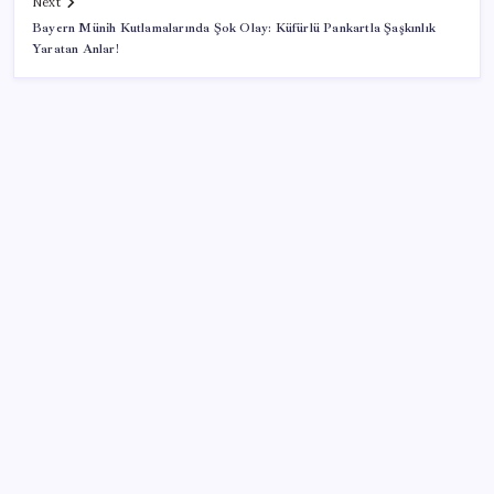
Next
Bayern Münih Kutlamalarında Şok Olay: Küfürlü Pankartla Şaşkınlık
Yaratan Anlar!
SON YAZILAR
İş Bankası Genel Müdürü Hakan Aran görevden
ayrılıyor
Hazine nakit gerçekleşmeleri 395,7 milyar TL açık
verdi
Katlanabilir telefonda incelik yarışı kızıştı: HONOR
Magic V6 Türkiye’de