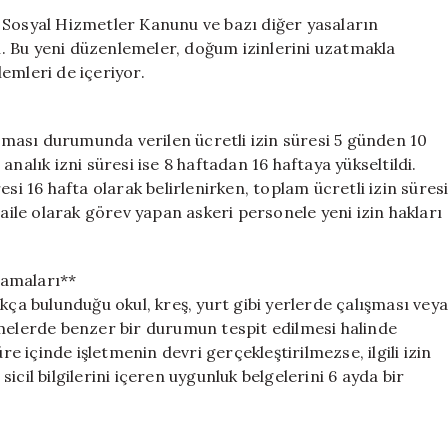
Doğum
 Sosyal Hizmetler Kanunu ve bazı diğer yasaların
İzinleri
ti. Bu yeni düzenlemeler, doğum izinlerini uzatmakla
Uzatıldı,
emleri de içeriyor.
Suç
Kaydı
Olanlar
apması durumunda verilen ücretli izin süresi 5 günden 10
Çocuklarla
nalık izni süresi ise 8 haftadan 16 haftaya yükseltildi.
Çalışamayacak
si 16 hafta olarak belirlenirken, toplam ücretli izin süres
için
 aile olarak görev yapan askeri personele yeni izin hakları
lamaları**
kça bulunduğu okul, kreş, yurt gibi yerlerde çalışması veya
tmelerde benzer bir durumun tespit edilmesi halinde
re içinde işletmenin devri gerçekleştirilmezse, ilgili izin
 sicil bilgilerini içeren uygunluk belgelerini 6 ayda bir