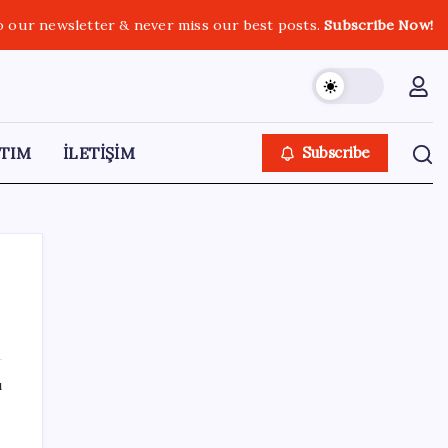
o our newsletter & never miss our best posts.
Subscribe Now!
TIM
İLETİŞİM
Subscribe
SON YAZILAR
ı
Altında taşlar yerinden oynuyor: Dünya
devinden 22 ay sonra tarihi hamle