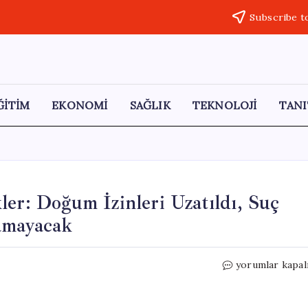
Subscribe t
ĞİTİM
EKONOMİ
SAĞLIK
TEKNOLOJİ
TANI
ler: Doğum İzinleri Uzatıldı, Suç
şamayacak
Torba
yorumlar kapal
Yasada
Önemli
Değişiklikler: