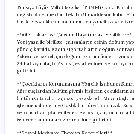
Türkiye Büyük Millet Meclisi (TBMM) Genel Kurulu,
değiştirilmesine dair teklifin 9 maddesini kabul et
birlikte çocukların korunmasına yönelik önemli önl
**Aile Hakları ve Çalışma Hayatındaki Yenilikler**
Yeni yasa ile birlikte, çalışanların eşinin doğum y
güne çıkarıldı. Kadın sigortalıların doğum sonrası a
Askeri personel için doğum sonrası ücretli izin süre
24 haftaya ulaştı. Ayrıca, evlat edinen ve koruyucu
getirildi.
**Çocukların Korunmasına Yönelik İstihdam Sınır
Ağır suçlardan hüküm giymiş kişilerin çocukların sı
bu tür işletmeleri açması yasaklandı. Mevcut işle
işletme sahiplerine 6 aylık bir süre tanınacak. Bu sü
ve ruhsatlar iptal edilecek. Ayrıca, çalışanların adli
işverene sunmaları zorunlu hale getirildi.
**Sosyal Medya ve Ebeveyn Kontrolleri**