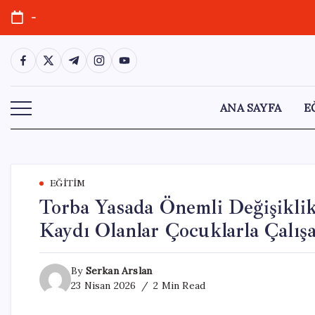
Skip
-
to
content
https://www.facebook.com/
https://twitter.com/
https://t.me/
https://www.instagram.com/
https://youtube.com/
ANA SAYFA
E
EĞITIM
Torba Yasada Önemli Değişiklik
Kaydı Olanlar Çocuklarla Çalı
By
Serkan Arslan
23 Nisan 2026
2 Min Read