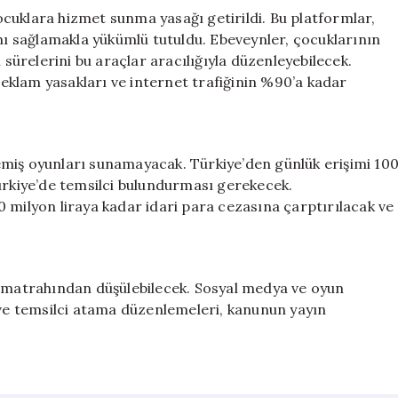
cuklara hizmet sunma yasağı getirildi. Bu platformlar,
 sağlamakla yükümlü tutuldu. Ebeveynler, çocuklarının
 sürelerini bu araçlar aracılığıyla düzenleyebilecek.
klam yasakları ve internet trafiğinin %90’a kadar
emiş oyunları sunamayacak. Türkiye’den günlük erişimi 10
Türkiye’de temsilci bulundurması gerekecek.
 milyon liraya kadar idari para cezasına çarptırılacak ve
i matrahından düşülebilecek. Sosyal medya ve oyun
 ve temsilci atama düzenlemeleri, kanunun yayın