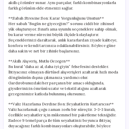
akıllı çözümler sunar. Aynı parçalar, farklı kombinasyonlarla
farklı görünüm elde etmenizi sağlar.
**Sabah Stresine Son: Karar Yorgunluğunu Unutun**
Her sabah “Bugün ne giyeceğim?” sorusu ciddi bir zihinsel
yük oluşturuyor. Sınırlı ama uyumlu seçeneklere sahip olmak,
bu karar verme sürecini büyük ölçüde kolaylaştırır.
Seçeneklerinizi daraltarak, anlık kararlardan ziyade kaliteye,
konfora ve kendi tarzınıza odaklanabilirsiniz. Böylece güne
daha sakin ve net bir zihinle başlarsınız.
**Akıllı Alışveriş, Mutlu Gezegen**
Bu kural “daha az al, daha iyi giyin” felsefesini destekler.
İhtiyacınız olmayan dürtüsel alışverişleri azaltarak hızlı moda
döngüsünün dışına çıkmanıza yardımcı olur.
Gardırobunuzdaki her parçanın bir amacı olduğunda,
giysilerinizin ömrünü uzatır ve tekstil atığını azaltarak
gezegenimize katkıda bulunmuş olursunuz.
**Valiz Hazırlama Derdine Son: Seyahatlerin Kurtarıcısı**
Valiz hazırlamak çoğu zaman zorlu bir süreçtir. 3-3-3 kuralı,
özellikle seyahatler için mükemmel bir paketleme tekniğidir.
Sadece 9 temel parça ile tüm seyahatiniz boyunca ihtiyaç
duyacağınız farklı kombinasyonları oluşturabilir, böylece