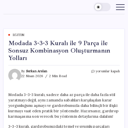
Skip
to
content
EĞITIM
Modada 3-3-3 Kuralı ile 9 Parça ile
Sonsuz Kombinasyon Oluşturmanın
Yolları
Modada
By
Serkan Arslan
yorumlar kapalı
3-
22 Nisan 2026
2 Min Read
3-
3
Kuralı
Modada 3-3-3 kuralı, sadece daha az parça ile daha fazla stil
ile
yaratmayı değil, aynı zamanda sabahları karşılaşılan karar
9
Parça
yorgunluğunu aşmayı ve gardırobunuzla daha bilinçli bir ilişki
ile
kurmayı vaat eden pratik bir yöntemdir. Hazırsanız, gardırop
Sonsuz
karmaşasına son verecek bu yöntemin detaylarına dalalım!
Kombinasyon
Oluşturmanın
3-3-3 kuralı, gardırobunuzdaki temel ve uyumlu parçaları