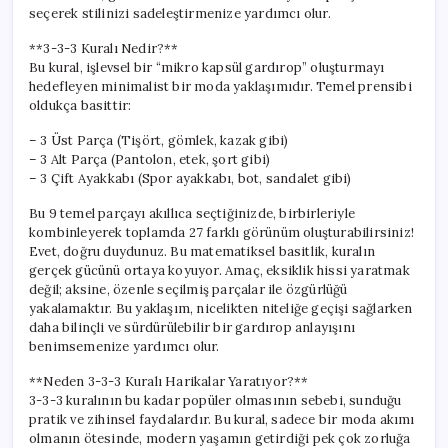
Yolları
seçerek stilinizi sadeleştirmenize yardımcı olur.
için
**3-3-3 Kuralı Nedir?**
Bu kural, işlevsel bir “mikro kapsül gardırop” oluşturmayı
hedefleyen minimalist bir moda yaklaşımıdır. Temel prensibi
oldukça basittir:
– 3 Üst Parça (Tişört, gömlek, kazak gibi)
– 3 Alt Parça (Pantolon, etek, şort gibi)
– 3 Çift Ayakkabı (Spor ayakkabı, bot, sandalet gibi)
Bu 9 temel parçayı akıllıca seçtiğinizde, birbirleriyle
kombinleyerek toplamda 27 farklı görünüm oluşturabilirsiniz!
Evet, doğru duydunuz. Bu matematiksel basitlik, kuralın
gerçek gücünü ortaya koyuyor. Amaç, eksiklik hissi yaratmak
değil; aksine, özenle seçilmiş parçalar ile özgürlüğü
yakalamaktır. Bu yaklaşım, nicelikten niteliğe geçişi sağlarken
daha bilinçli ve sürdürülebilir bir gardırop anlayışını
benimsemenize yardımcı olur.
**Neden 3-3-3 Kuralı Harikalar Yaratıyor?**
3-3-3 kuralının bu kadar popüler olmasının sebebi, sunduğu
pratik ve zihinsel faydalardır. Bu kural, sadece bir moda akımı
olmanın ötesinde, modern yaşamın getirdiği pek çok zorluğa