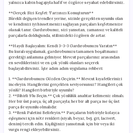
yalnızca kabin bagajıyla hafif ve özgürce seyahat edebilirsiniz.
**Gerçek Sizi Keşfet: Tarzınızı Konuşturun**
Sürekli değişen trendler yerine, sizinle gerçekten uyumlu olan
ve kendinizi iyi hissetmenizi sağlayan parçaları keşfetmenize
olanak tanır. Gardırobunuz, sizi yansıtan, zamansız ve kaliteli
parçalarla dolduğunda, stilinizdeki özgüven de artar.
**Haydi Başlayalım: Kendi 3-3-3 Gardırobunuzu Yaratın**
Bu kuralı uygulamak, gardırobunuzu tamamen boşaltmanız
gerektiği anlamına gelmiyor. Mevcut parçalarınız arasından
en sevdiklerinizi ve en çok yönlü olanları seçerek
başlayabilirsiniz. İşte adım adım uygulama rehberi:
1. **Gardırobunuzu Gözden Geçirin.** Mevcut kıyafetlerinizi
inceleyin. Hangilerini gerçekten seviyorsunuz? Hangileri çok
yönlü? Hangileri birbiriyle uyumlu?
2. **Sihirli 9’lu Seçin.** Çok yönlülük anahtar kelimeniz olmalı.
Her bir üst parça, üç alt parçayla; her bir alt parça ise üç üst
parça ile uyumlu olmalıdır.
3. **Renk Paletini Belirleyin.** Parçaların birbiriyle kolayca
eşleşmesi için nötr renkleri (siyah, beyaz, bej, gri, lacivert,
denim) tercih edin. Kişiliğinizi yansıtmak için bir veya iki
vurgu rengi ekleyebilirsiniz.