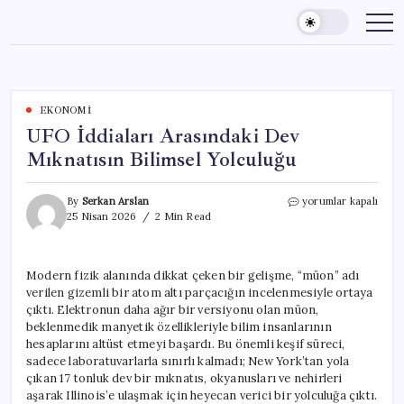
Skip
to
content
EKONOMI
UFO İddiaları Arasındaki Dev
Mıknatısın Bilimsel Yolculuğu
UFO
By
Serkan Arslan
yorumlar kapalı
İddiaları
25 Nisan 2026
2 Min Read
Arasındaki
Dev
Mıknatısın
Modern fizik alanında dikkat çeken bir gelişme, “müon” adı
Bilimsel
verilen gizemli bir atom altı parçacığın incelenmesiyle ortaya
Yolculuğu
için
çıktı. Elektronun daha ağır bir versiyonu olan müon,
beklenmedik manyetik özellikleriyle bilim insanlarının
hesaplarını altüst etmeyi başardı. Bu önemli keşif süreci,
sadece laboratuvarlarla sınırlı kalmadı; New York’tan yola
çıkan 17 tonluk dev bir mıknatıs, okyanusları ve nehirleri
aşarak Illinois’e ulaşmak için heyecan verici bir yolculuğa çıktı.