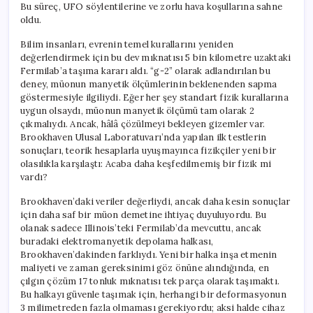
Bu süreç, UFO söylentilerine ve zorlu hava koşullarına sahne
oldu.
Bilim insanları, evrenin temel kurallarını yeniden
değerlendirmek için bu dev mıknatısı 5 bin kilometre uzaktaki
Fermilab’a taşıma kararı aldı. “g-2” olarak adlandırılan bu
deney, müonun manyetik ölçümlerinin beklenenden sapma
göstermesiyle ilgiliydi. Eğer her şey standart fizik kurallarına
uygun olsaydı, müonun manyetik ölçümü tam olarak 2
çıkmalıydı. Ancak, hâlâ çözülmeyi bekleyen gizemler var.
Brookhaven Ulusal Laboratuvarı’nda yapılan ilk testlerin
sonuçları, teorik hesaplarla uyuşmayınca fizikçiler yeni bir
olasılıkla karşılaştı: Acaba daha keşfedilmemiş bir fizik mi
vardı?
Brookhaven’daki veriler değerliydi, ancak daha kesin sonuçlar
için daha saf bir müon demetine ihtiyaç duyuluyordu. Bu
olanak sadece Illinois’teki Fermilab’da mevcuttu, ancak
buradaki elektromanyetik depolama halkası,
Brookhaven’dakinden farklıydı. Yeni bir halka inşa etmenin
maliyeti ve zaman gereksinimi göz önüne alındığında, en
çılgın çözüm 17 tonluk mıknatısı tek parça olarak taşımaktı.
Bu halkayı güvenle taşımak için, herhangi bir deformasyonun
3 milimetreden fazla olmaması gerekiyordu; aksi halde cihaz