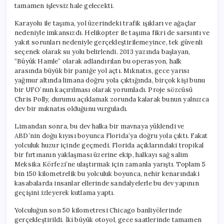
tamamen işlevsiz hale gelecekti.
Karayolu ile taşıma, yol üzerindeki trafik ışıkları ve ağaçlar
nedeniyle imkansızdı. Helikopter ile taşıma fikri de sarsıntı ve
yakıt sorunları nedeniyle gerçekleştirilemeyince, tek güvenli
seçenek olarak su yolu belirlendi. 2013 yazında başlayan,
“Büyük Hamle” olarak adlandırılan bu operasyon, halk
arasında büyük bir paniğe yol açtı. Mıknatıs, gece yarısı
yağmur altında limana doğru yola çıktığında, birçok kişi bunu
bir UFO’nun kaçırılması olarak yorumladı. Proje sözcüsü
Chris Polly, durumu açıklamak zorunda kalarak bunun yalnızca
dev bir mıknatıs olduğunu vurguladı.
Limandan sonra, bu dev halka bir mavnaya yüklendi ve
ABD’nin doğu kıyısı boyunca Florida’ya doğru yola çıktı. Fakat
yolculuk huzur içinde geçmedi. Florida açıklarındaki tropikal
bir fırtınanın yaklaşması üzerine ekip, halkayı sağ salim
Meksika Körfezi’ne ulaştırmak için zamanla yarıştı. Toplam 5
bin 150 kilometrelik bu yolculuk boyunca, nehir kenarındaki
kasabalarda insanlar ellerinde sandalyelerle bu dev yapının
geçişini izleyerek kutlama yaptı.
Yolculuğun son 50 kilometresi Chicago banliyölerinde
gerçekleştirildi. İki büyük otoyol, gece saatlerinde tamamen