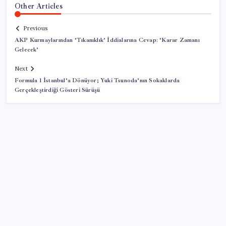
Other Articles
Previous
AKP Kurmaylarından ‘Tıkanıklık’ İddialarına Cevap: ‘Karar Zamanı
Gelecek’
Next
Formula 1 İstanbul’a Dönüyor; Yuki Tsunoda’nın Sokaklarda
Gerçekleştirdiği Gösteri Sürüşü
SON YAZILAR
Fazla sodyum sinsice sağlığı olumsuz etkiliyor!