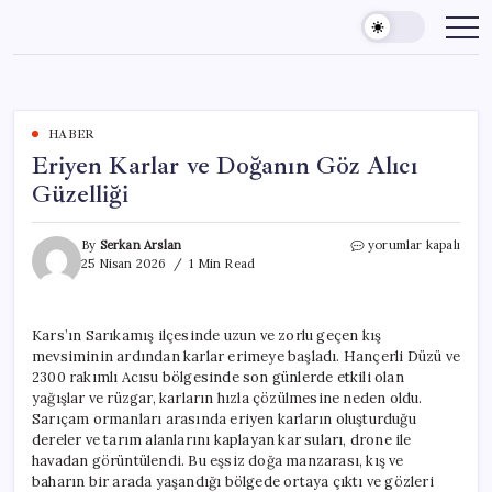
Skip
to
content
HABER
Eriyen Karlar ve Doğanın Göz Alıcı
Güzelliği
Eriyen
By
Serkan Arslan
yorumlar kapalı
Karlar
25 Nisan 2026
1 Min Read
ve
Doğanın
Göz
Kars’ın Sarıkamış ilçesinde uzun ve zorlu geçen kış
Alıcı
mevsiminin ardından karlar erimeye başladı. Hançerli Düzü ve
Güzelliği
için
2300 rakımlı Acısu bölgesinde son günlerde etkili olan
yağışlar ve rüzgar, karların hızla çözülmesine neden oldu.
Sarıçam ormanları arasında eriyen karların oluşturduğu
dereler ve tarım alanlarını kaplayan kar suları, drone ile
havadan görüntülendi. Bu eşsiz doğa manzarası, kış ve
baharın bir arada yaşandığı bölgede ortaya çıktı ve gözleri