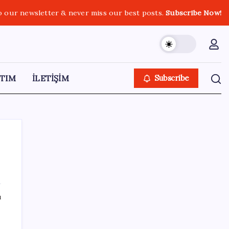
o our newsletter & never miss our best posts.
Subscribe Now!
TIM
İLETİŞİM
Subscribe
SON YAZILAR
ı
Diş macununu ıslatıyorsanız dikkat!
Çürüklere karşı bütün etkisini yok ediyor