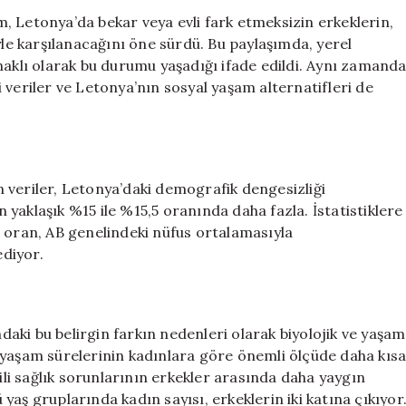
Kadın:
, Letonya’da bekar veya evli fark etmeksizin erkeklerin,
“Evli
yle karşılanacağını öne sürdü. Bu paylaşımda, yerel
ya
naklı olarak bu durumu yaşadığı ifade edildi. Aynı zamand
da
 veriler ve Letonya’nın sosyal yaşam alternatifleri de
Bekar
Fark
Etmiyor”
için
 veriler, Letonya’daki demografik dengesizliği
yaklaşık %15 ile %15,5 oranında daha fazla. İstatistiklere
u oran, AB genelindeki nüfus ortalamasıyla
ediyor.
aki bu belirgin farkın nedenleri olarak biyolojik ve yaşam
 yaşam sürelerinin kadınlara göre önemli ölçüde daha kıs
kili sağlık sorunlarının erkekler arasında daha yaygın
ü yaş gruplarında kadın sayısı, erkeklerin iki katına çıkıyor