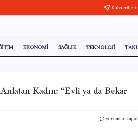
Subscribe t
ĞİTİM
EKONOMİ
SAĞLIK
TEKNOLOJİ
TANI
 Anlatan Kadın: “Evli ya da Bekar
Letonya’daki
yorumlar kapal
Erkek
Eksikliğini
Anlatan