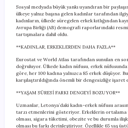
Sosyal medyada büyük yankı uyandıran bir paylaşım
ülkeye yalnız başına gelen kadınlar tarafından ilgi
kadınların, ülkede süregelen erkek kıtlığından kay
Avrupa Birliği (AB) demografi raporlarındaki resmi
tartışmalara dahil oldu.
**KADINLAR, ERKEKLERDEN DAHA FAZLA**
Eurostat ve World Atlas tarafından sunulan en son
doğruluyor. Ülkede kadın nüfusu, erkek nüfusundan 
göre, her 100 kadına yalnızca 85 erkek düşüyor. B
karşılaştırıldığında önemli bir dengesizliğe işaret 
**YAŞAM SÜRESİ FARKI DENGEYİ BOZUYOR**
Uzmanlar, Letonya’daki kadın-erkek nüfusu arasınd
tarzı etmenlerini gösteriyor. Erkeklerin ortalama
olması, sigara tüketimi, obezite ve bu durumla iliş
olması bu farkı derinleştiriyor. Özellikle 65 yaş üst