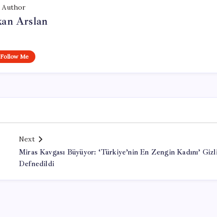
Author
kan Arslan
Follow Me
Next
Miras Kavgası Büyüyor: ‘Türkiye’nin En Zengin Kadını’ Gizl
Defnedildi