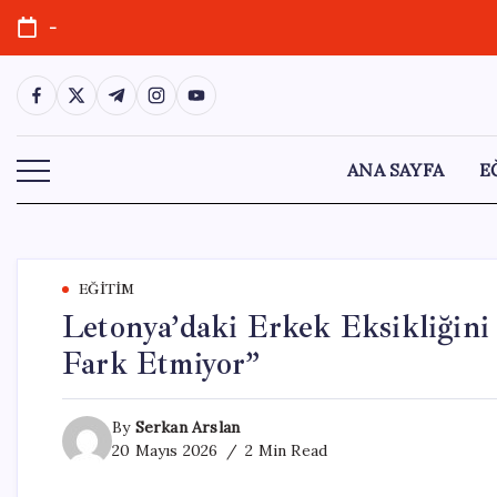
Skip
-
to
content
https://www.facebook.com/
https://twitter.com/
https://t.me/
https://www.instagram.com/
https://youtube.com/
ANA SAYFA
E
EĞITIM
Letonya’daki Erkek Eksikliğini
Fark Etmiyor”
By
Serkan Arslan
20 Mayıs 2026
2 Min Read