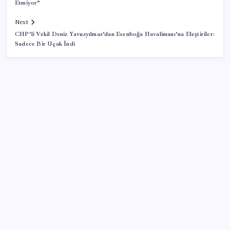
Etmiyor”
Next
CHP’li Vekil Deniz Yavuzyılmaz’dan Esenboğa Havalimanı’na Eleştiriler:
Sadece Bir Uçak İndi
SON YAZILAR
Katlanabilir telefonda incelik yarışı kızıştı: HONOR
Magic V6 Türkiye’de
Huawei Mate 80 için 16GB RAM ve 1TB Model
Duyuruldu