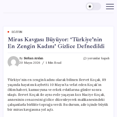
Skip
to
content
EĞITIM
Miras Kavgası Büyüyor: ‘Türkiye’nin
En Zengin Kadını’ Gizlice Defnedildi
Miras
By
Serkan Arslan
yorumlar kapalı
Kavgası
20 Mayıs 2026
1 Min Read
Büyüyor:
‘Türkiye’nin
En
Türkiye’nin en zengin kadını olarak bilinen Servet Koçak, 89
Zengin
yaşında hayatını kaybetti. 10 Mayıs’ta vefat eden Koçak’ın
Kadını’
Gizlice
ölüm haberi, kamuoyuna ve erkek evlatlarına günler sonra
Defnedildi
ulaştı. Servet Koçak ile aynı evde yaşayan kızı Naciye Koçak,
için
annesinin cenazesini gizlice düzenleyerek malikanesindeki
çalışanlarla birlikte toprağa verdi. Bu durum, aile içinde büyük
bir miras kavgasına yol açtı.