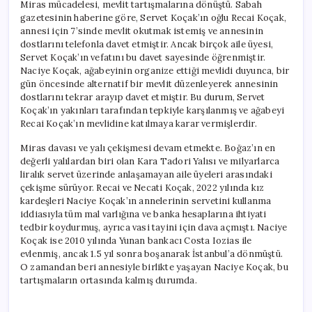
Miras mücadelesi, mevlit tartışmalarına dönüştü. Sabah
gazetesinin haberine göre, Servet Koçak’ın oğlu Recai Koçak,
annesi için 7’sinde mevlit okutmak istemiş ve annesinin
dostlarını telefonla davet etmiştir. Ancak birçok aile üyesi,
Servet Koçak’ın vefatını bu davet sayesinde öğrenmiştir.
Naciye Koçak, ağabeyinin organize ettiği mevlidi duyunca, bir
gün öncesinde alternatif bir mevlit düzenleyerek annesinin
dostlarını tekrar arayıp davet etmiştir. Bu durum, Servet
Koçak’ın yakınları tarafından tepkiyle karşılanmış ve ağabeyi
Recai Koçak’ın mevlidine katılmaya karar vermişlerdir.
Miras davası ve yalı çekişmesi devam etmekte. Boğaz’ın en
değerli yalılardan biri olan Kara Tadori Yalısı ve milyarlarca
liralık servet üzerinde anlaşamayan aile üyeleri arasındaki
çekişme sürüyor. Recai ve Necati Koçak, 2022 yılında kız
kardeşleri Naciye Koçak’ın annelerinin servetini kullanma
iddiasıyla tüm mal varlığına ve banka hesaplarına ihtiyati
tedbir koydurmuş, ayrıca vasi tayini için dava açmıştı. Naciye
Koçak ise 2010 yılında Yunan bankacı Costa Iozias ile
evlenmiş, ancak 1.5 yıl sonra boşanarak İstanbul’a dönmüştü.
O zamandan beri annesiyle birlikte yaşayan Naciye Koçak, bu
tartışmaların ortasında kalmış durumda.