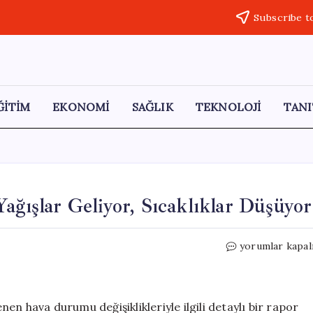
Subscribe t
ĞİTİM
EKONOMİ
SAĞLIK
TEKNOLOJİ
TANI
ağışlar Geliyor, Sıcaklıklar Düşüyor
Meteoroloji’de
yorumlar kapal
Önemli
Uyarı:
Yağışlar
Geliyor,
n hava durumu değişiklikleriyle ilgili detaylı bir rapor