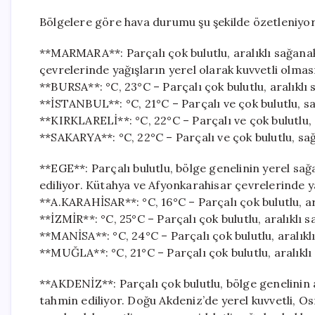
Bölgelere göre hava durumu şu şekilde özetleniyor
**MARMARA**: Parçalı çok bulutlu, aralıklı sağanak
çevrelerinde yağışların yerel olarak kuvvetli olmas
**BURSA**: °C, 23°C – Parçalı çok bulutlu, aralıklı 
**İSTANBUL**: °C, 21°C – Parçalı ve çok bulutlu, s
**KIRKLARELİ**: °C, 22°C – Parçalı ve çok bulutlu,
**SAKARYA**: °C, 22°C – Parçalı ve çok bulutlu, sa
**EGE**: Parçalı bulutlu, bölge genelinin yerel sa
ediliyor. Kütahya ve Afyonkarahisar çevrelerinde ya
**A.KARAHİSAR**: °C, 16°C – Parçalı çok bulutlu, ar
**İZMİR**: °C, 25°C – Parçalı çok bulutlu, aralıklı 
**MANİSA**: °C, 24°C – Parçalı çok bulutlu, aralıkl
**MUĞLA**: °C, 21°C – Parçalı çok bulutlu, aralıklı
**AKDENİZ**: Parçalı çok bulutlu, bölge genelinin 
tahmin ediliyor. Doğu Akdeniz’de yerel kuvvetli, 