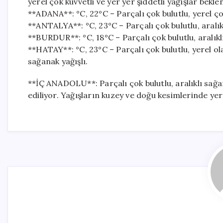
yerel çok kuvvetli ve yer yer şiddetli yağışlar bekle
**ADANA**: °C, 22°C – Parçalı çok bulutlu, yerel çok
**ANTALYA**: °C, 23°C – Parçalı çok bulutlu, aralık
**BURDUR**: °C, 18°C – Parçalı çok bulutlu, aralıkl
**HATAY**: °C, 23°C – Parçalı çok bulutlu, yerel ol
sağanak yağışlı.
**İÇ ANADOLU**: Parçalı çok bulutlu, aralıklı sağ
ediliyor. Yağışların kuzey ve doğu kesimlerinde yer