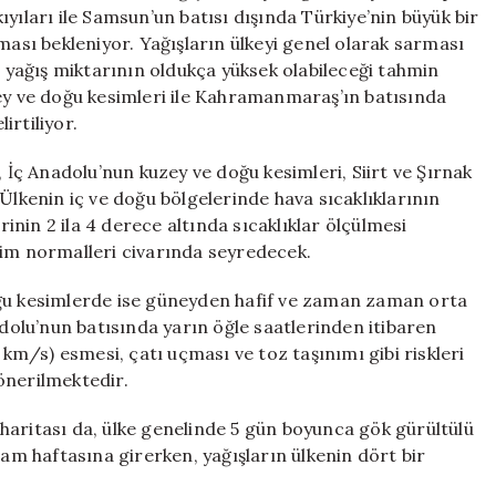
Sıcaklıklar
yıları ile Samsun’un batısı dışında Türkiye’nin büyük bir
Düşüyor
ması bekleniyor. Yağışların ülkeyi genel olarak sarması
için
yağış miktarının oldukça yüksek olabileceği tahmin
zey ve doğu kesimleri ile Kahramanmaraş’ın batısında
irtiliyor.
, İç Anadolu’nun kuzey ve doğu kesimleri, Siirt ve Şırnak
Ülkenin iç ve doğu bölgelerinde hava sıcaklıklarının
nin 2 ila 4 derece altında sıcaklıklar ölçülmesi
sim normalleri civarında seyredecek.
oğu kesimlerde ise güneyden hafif ve zaman zaman orta
olu’nun batısında yarın öğle saatlerinden itibaren
m/s) esmesi, çatı uçması ve toz taşınımı gibi riskleri
önerilmektedir.
haritası da, ülke genelinde 5 gün boyunca gök gürültülü
ram haftasına girerken, yağışların ülkenin dört bir