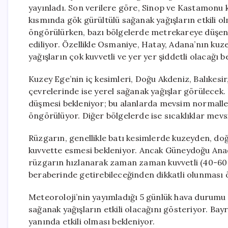
yayınladı. Son verilere göre, Sinop ve Kastamonu kı
kısmında gök gürültülü sağanak yağışların etkili ol
öngörülürken, bazı bölgelerde metrekareye düşen 
ediliyor. Özellikle Osmaniye, Hatay, Adana’nın ku
yağışların çok kuvvetli ve yer yer şiddetli olacağı bel
Kuzey Ege’nin iç kesimleri, Doğu Akdeniz, Balıkesir
çevrelerinde ise yerel sağanak yağışlar görülecek. 
düşmesi bekleniyor; bu alanlarda mevsim normalleri
öngörülüyor. Diğer bölgelerde ise sıcaklıklar mev
Rüzgarın, genellikle batı kesimlerde kuzeyden, d
kuvvette esmesi bekleniyor. Ancak Güneydoğu Anad
rüzgarın hızlanarak zaman zaman kuvvetli (40-60 k
beraberinde getirebileceğinden dikkatli olunması 
Meteoroloji’nin yayımladığı 5 günlük hava durumu 
sağanak yağışların etkili olacağını gösteriyor. Bay
yanında etkili olması bekleniyor.