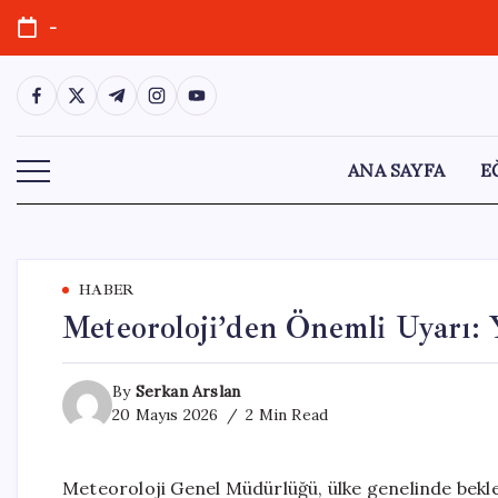
Skip
-
to
content
https://www.facebook.com/
https://twitter.com/
https://t.me/
https://www.instagram.com/
https://youtube.com/
ANA SAYFA
E
HABER
Meteoroloji’den Önemli Uyarı: Y
By
Serkan Arslan
20 Mayıs 2026
2 Min Read
Meteoroloji Genel Müdürlüğü, ülke genelinde beklene