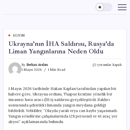
Skip
to
content
EĞITIM
Ukrayna’nın İHA Saldırısı, Rusya’da
Liman Yangınlarına Neden Oldu
Ukrayna’nın
By
Serkan Arslan
yorumlar kapalı
İHA
1 Mayıs 2026
1 Min Read
Saldırısı,
Rusya’da
Liman
1 Mayıs 2026 tarihinde Hakan Kaplan tarafından yapılan bir
Yangınlarına
habere göre, Ukrayna ordusu, Tuapse kentine yönelik bir
Neden
Oldu
insansız hava aracı (İHA) saldırısı gerçekleştirdi. Saldırı
için
sonucunda şehirdeki limanda yangın meydana geldiği
bildirildi. Yetkililer, “Olayda yaralı veya can kaybı yaşanmadı.
Yangın söndürme çalışmalarında 128 personel ve 41 araç yer
alıyor.” açıklamasında bulundu.