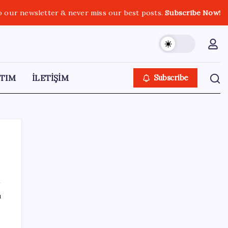
o our newsletter & never miss our best posts.
Subscribe Now!
TIM
İLETİŞİM
Subscribe
SON YAZILAR
ı
Fazla sodyum sinsice sağlığı olumsuz
etkiliyor! Tansiyonu yükseltip vücuda su