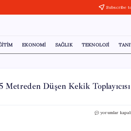
Subscribe t
ĞİTİM
EKONOMİ
SAĞLIK
TEKNOLOJİ
TANI
15 Metreden Düşen Kekik Toplayıcısı
Dağlık
yorumlar kapal
Arazide
Yaşanan
Kaza: