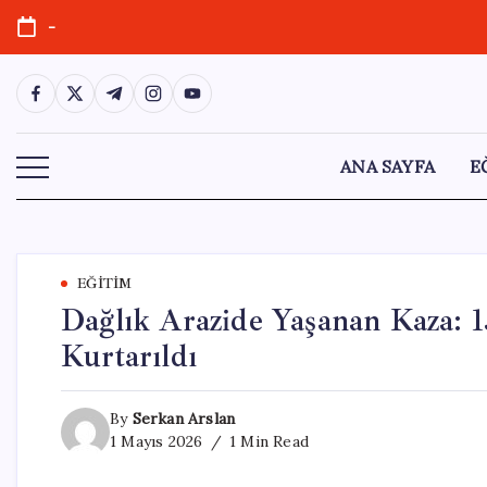
Skip
-
to
content
https://www.facebook.com/
https://twitter.com/
https://t.me/
https://www.instagram.com/
https://youtube.com/
ANA SAYFA
E
EĞITIM
Dağlık Arazide Yaşanan Kaza: 
Kurtarıldı
By
Serkan Arslan
1 Mayıs 2026
1 Min Read