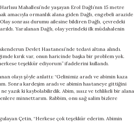
15
Harlısu Mahallesi’nde yaşayan Erol Dağlı’nın 15 metre
Metreden
mak amacıyla ormanlık alana giden Dağlı, engebeli arazide
Düşen
Olay sonrası durumu ailesine bildiren Dağlı, çevredeki
Kekik
tarıldı. Yaralanan Dağlı, olay yerindeki ilk müdahalenin
Toplayıcısı
Kurtarıldı
için
 İskenderun Devlet Hastanesi’nde tedavi altına alındı.
eğimde kırık var, onun haricinde başka bir problem yok.
erkese teşekkür ediyorum” ifadelerini kullandı.
nan olayı şöyle anlattı: “Gelinimiz aradı ve abimin kaza
ım. Sonra kardeşim aradı ve abimin hastaneye gittiğini
ne yazık ki kaybolabilirdik. Abim, ıssız ve tehlikeli bir alan
denlere minnettarım. Rabbim, onu sağ salim bizlere
gulayan Çetin, “Herkese çok teşekkür ederim. Abimin