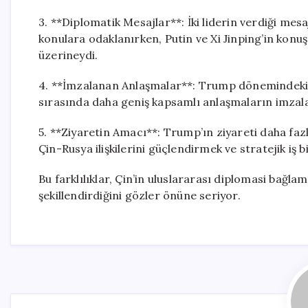
3. **Diplomatik Mesajlar**: İki liderin verdiği mes
konulara odaklanırken, Putin ve Xi Jinping’in konuşm
üzerineydi.
4. **İmzalanan Anlaşmalar**: Trump dönemindeki an
sırasında daha geniş kapsamlı anlaşmaların imzal
5. **Ziyaretin Amacı**: Trump’ın ziyareti daha faz
Çin-Rusya ilişkilerini güçlendirmek ve stratejik iş b
Bu farklılıklar, Çin’in uluslararası diplomasi bağlam
şekillendirdiğini gözler önüne seriyor.