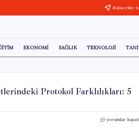
Subscribe t
ĞİTİM
EKONOMİ
SAĞLIK
TEKNOLOJİ
TANI
lerindeki Protokol Farklılıkları: 5
Trump
yorumlar kapal
ve
Putin’in
Pekin