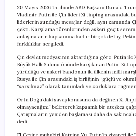
20 Mayıs 2026 tarihinde ABD Başkanı Donald Trump
Vladimir Putin ile Çin lideri Xi Jinping arasındaki 
liderlerin sunduğu mesajlar değil, aynı zamanda Çin
çekti. Karşılama törenlerinden askeri geçit serem
anlaşmaların kapsamına kadar birçok detay, Pekin’i
farklılıklar sergiledi.
Çin devlet medyasının aktardığına göre, Putin ile
Büyük Halk Salonu önünde karşılanan Putin, Xi Jinpin
yürüdüğü ve askeri bandonun iki ülkenin milli marş
Rusya ile Çin arasındaki iş birliğinin “güçlü ve olumlu 
“sarsılmaz” olarak tanımladı ve zorluklara rağmen st
Orta Doğu’daki savaş konusuna da değinen Xi Jinp
olmayacağını” belirterek kapsamlı bir ateşkes çağrı
Çatışmaların yeniden başlaması daha da sakıncalıd
dedi.
El Cezire muhabiri Katrina Yu, Putin’in ziyareti il