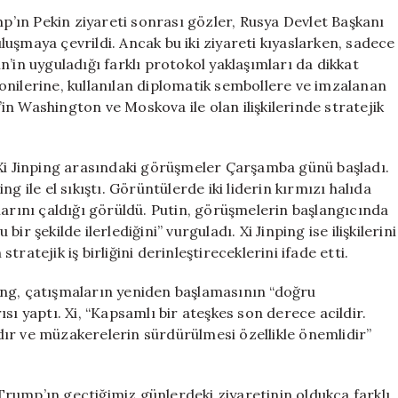
Ziyaretlerindek
’ın Pekin ziyareti sonrası gözler, Rusya Devlet Başkanı
Protokol
buluşmaya çevrildi. Ancak bu iki ziyareti kıyaslarken, sadece
Farklılıkları:
’in uyguladığı farklı protokol yaklaşımları da dikkat
5
onilerine, kullanılan diplomatik sembollere ve imzalanan
Önemli
n Washington ve Moskova ile olan ilişkilerinde stratejik
Nokta
için
 Xi Jinping arasındaki görüşmeler Çarşamba günü başladı.
g ile el sıkıştı. Görüntülerde iki liderin kırmızı halıda
larını çaldığı görüldü. Putin, görüşmelerin başlangıcında
bir şekilde ilerlediğini” vurguladı. Xi Jinping ise ilişkilerini
ratejik iş birliğini derinleştireceklerini ifade etti.
ing, çatışmaların yeniden başlamasının “doğru
sı yaptı. Xi, “Kapsamlı bir ateşkes son derece acildir.
ır ve müzakerelerin sürdürülmesi özellikle önemlidir”
e Trump’ın geçtiğimiz günlerdeki ziyaretinin oldukça farklı