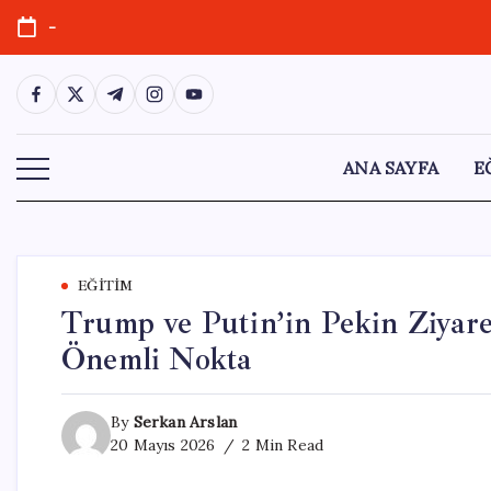
Skip
-
to
content
https://www.facebook.com/
https://twitter.com/
https://t.me/
https://www.instagram.com/
https://youtube.com/
ANA SAYFA
E
EĞITIM
Trump ve Putin’in Pekin Ziyaret
Önemli Nokta
By
Serkan Arslan
20 Mayıs 2026
2 Min Read