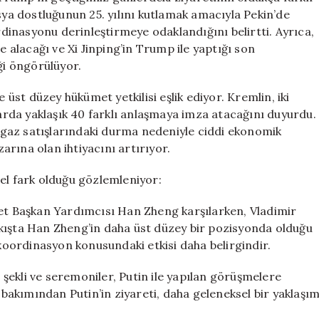
sya dostluğunun 25. yılını kutlamak amacıyla Pekin’de
ordinasyonu derinleştirmeye odaklandığını belirtti. Ayrıca,
e alacağı ve Xi Jinping’in Trump ile yaptığı son
ği öngörülüyor.
 üst düzey hükümet yetkilisi eşlik ediyor. Kremlin, iki
larda yaklaşık 40 farklı anlaşmaya imza atacağını duyurdu.
gaz satışlarındaki durma nedeniyle ciddi ekonomik
rına olan ihtiyacını artırıyor.
el fark olduğu gözlemleniyor:
let Başkan Yardımcısı Han Zheng karşılarken, Vladimir
 bakışta Han Zheng’in daha üst düzey bir pozisyonda olduğu
 koordinasyon konusundaki etkisi daha belirgindir.
şekli ve seremoniler, Putin ile yapılan görüşmelere
r bakımından Putin’in ziyareti, daha geleneksel bir yaklaşı