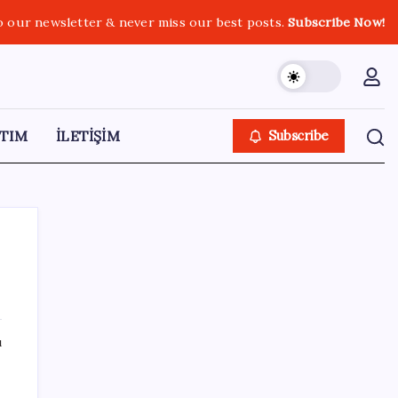
o our newsletter & never miss our best posts.
Subscribe Now!
TIM
İLETİŞİM
Subscribe
SON YAZILAR
ı
Sürekli maddi sorun yaşayan insanların
beyni daha çabuk yaşlanabiliyor: ‘Beyin de