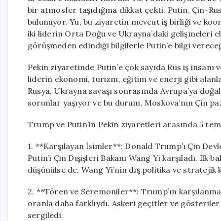
bir atmosfer taşıdığına dikkat çekti. Putin, Çin-Ru
bulunuyor. Yu, bu ziyaretin mevcut iş birliği ve ko
iki liderin Orta Doğu ve Ukrayna’daki gelişmeleri el
görüşmeden edindiği bilgilerle Putin’e bilgi verece
Pekin ziyaretinde Putin’e çok sayıda Rus iş insanı ve
liderin ekonomi, turizm, eğitim ve enerji gibi alan
Rusya, Ukrayna savaşı sonrasında Avrupa’ya doğal
sorunlar yaşıyor ve bu durum, Moskova’nın Çin paza
Trump ve Putin’in Pekin ziyaretleri arasında 5 tem
1. **Karşılayan İsimler**: Donald Trump’ı Çin Dev
Putin’i Çin Dışişleri Bakanı Wang Yi karşıladı. İlk
düşünülse de, Wang Yi’nin dış politika ve stratejik
2. **Tören ve Seremoniler**: Trump’ın karşılanma 
oranla daha farklıydı. Askeri geçitler ve gösterile
sergiledi.