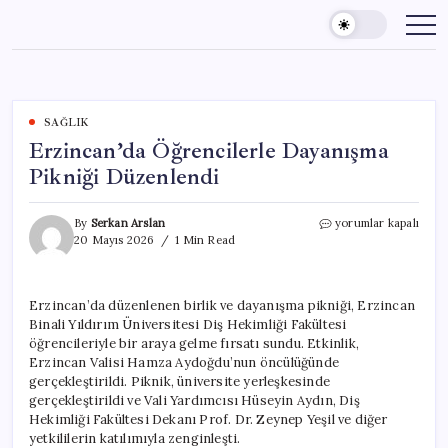
Skip
to
content
SAĞLIK
Erzincan’da Öğrencilerle Dayanışma
Pikniği Düzenlendi
Erzincan’da
By
Serkan Arslan
yorumlar kapalı
Öğrencilerle
20 Mayıs 2026
1 Min Read
Dayanışma
Pikniği
Düzenlendi
Erzincan’da düzenlenen birlik ve dayanışma pikniği, Erzincan
için
Binali Yıldırım Üniversitesi Diş Hekimliği Fakültesi
öğrencileriyle bir araya gelme fırsatı sundu. Etkinlik,
Erzincan Valisi Hamza Aydoğdu’nun öncülüğünde
gerçekleştirildi. Piknik, üniversite yerleşkesinde
gerçekleştirildi ve Vali Yardımcısı Hüseyin Aydın, Diş
Hekimliği Fakültesi Dekanı Prof. Dr. Zeynep Yeşil ve diğer
yetkililerin katılımıyla zenginleşti.