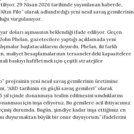
17
irtiliyor. 29 Nisan 2026 tarihinde yayımlanan haberde,
Milyar
tın Filo” olarak adlandırdığı yeni nesil savaş gemilerinin
Doları
duğu vurgulanıyor.
Geçiyor
için
yar doları aşmasının beklendiği ifade ediliyor. Geçen
ohn Phelan, gazetecilere yaptığı açıklamada yeni
ışmalar başlatacaklarını duyurdu. Phelan, iki farklı
en, maliyet hesaplamalarının tersanelerdeki kapasitelere
ali baskıyı hafifletmek için çeşitli stratejiler
o” projesinin yeni nesil savaş gemilerinin üretimine
i, “ABD tarihinin en güçlü savaş gemileri” olarak
,5 yıl içinde donanmaya teslim edilmesini umduklarını
Donanması için inşa ediyoruz. Bu gemilere acil ihtiyacımız
eçmiş durumda. Bugün, şimdiye kadar inşa ettiğimiz en
ımı duyurmaktan büyük bir onur duyuyorum.” ifadelerini