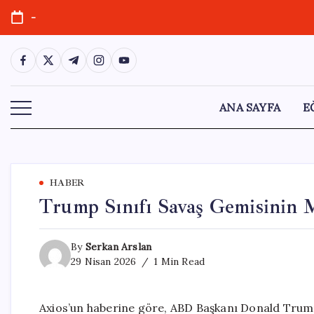
Skip
-
to
content
https://www.facebook.com/
https://twitter.com/
https://t.me/
https://www.instagram.com/
https://youtube.com/
ANA SAYFA
E
HABER
Trump Sınıfı Savaş Gemisinin M
By
Serkan Arslan
29 Nisan 2026
1 Min Read
Axios’un haberine göre, ABD Başkanı Donald Trump’ı