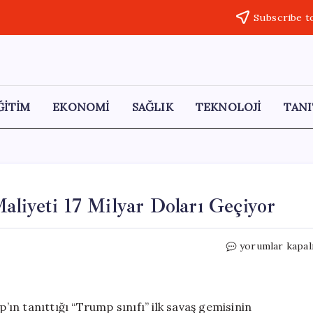
Subscribe t
ĞİTİM
EKONOMİ
SAĞLIK
TEKNOLOJİ
TANI
aliyeti 17 Milyar Doları Geçiyor
Trump
yorumlar kapal
Sınıfı
Savaş
Gemisinin
Maliyeti
n tanıttığı “Trump sınıfı” ilk savaş gemisinin