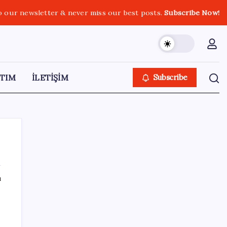
o our newsletter & never miss our best posts.
Subscribe Now!
TIM
İLETİŞİM
Subscribe
ı
SON YAZILAR
Diş macununu ıslatıyorsanız dikkat!
Çürüklere karşı bütün etkisini yok ediyor