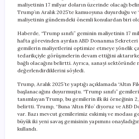
maliyetinin 17 milyar doların üzerinde olacağı bel
Trump’ın Aralık 2025’te kamuoyuna duyurduğu ve “Al
maliyetinin gündemdeki önemli konulardan biri ol
Haberde, “Trump sınıfı” geminin maliyetinin 17 mil
hafta görevinden ayrılan ABD Donanma Sekreteri J
gemilerin maliyetlerini optimize etmeye yönelik çal
tedarikçiyle görüşmelerin devam ettiğini aktarırk
bağlı olacağını belirtti. Ayrıca, sanayi sektöründe m
değerlendirdiklerini söyledi.
Trump, Aralık 2025’te yaptığı açıklamada “Altın Fil
başlanacağını duyurmuştu. “Trump sınıfı” gemilerin
tanımlayan Trump, bu gemilerin ilk iki örneğinin 2
belirtti. Trump, “Buna ‘Altın Filo’ diyoruz ve ABD 
var. Bazı mevcut gemilerimiz eskimiş ve modası g
büyük iki yeni savaş gemisinin yapımını onayladığ
kullandı.