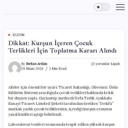
Skip
to
content
EĞITIM
Dikkat: Kurşun İçeren Çocuk
Terlikleri İçin Toplatma Kararı Alındı
Dikkat:
By
Serkan Arslan
yorumlar kapalı
Kurşun
29 Nisan 2026
1 Min Read
İçeren
Çocuk
Terlikleri
Aileler için önemli bir uyarı: Ticaret Bakanlığı, Güvensiz Ürün
İçin
Bildirim Sistemi aracılığıyla çocuk terlikleri hakkında kritik
Toplatma
Kararı
bir duyuru yaptı. Gaziantep merkezli Defa Terlik Ayakkabı
Alındı
Sanayi Ticaret Limited Şirketi tarafından üretilen “De&Fa”
için
markalı yazlık çocuk terliklerinin, içerdiği kurşun oranının
yasal limitleri aştığı belirlendi.
Laboratuvar testleri sonucunda tespit edilen yüksek kurşun