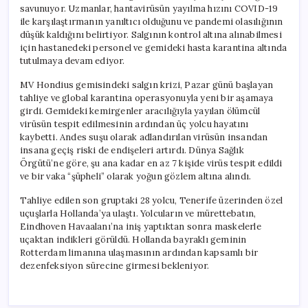
savunuyor. Uzmanlar, hantavirüsün yayılma hızını COVID-19
ile karşılaştırmanın yanıltıcı olduğunu ve pandemi olasılığının
düşük kaldığını belirtiyor. Salgının kontrol altına alınabilmesi
için hastanedeki personel ve gemideki hasta karantina altında
tutulmaya devam ediyor.
MV Hondius gemisindeki salgın krizi, Pazar günü başlayan
tahliye ve global karantina operasyonuyla yeni bir aşamaya
girdi. Gemideki kemirgenler aracılığıyla yayılan ölümcül
virüsün tespit edilmesinin ardından üç yolcu hayatını
kaybetti. Andes suşu olarak adlandırılan virüsün insandan
insana geçiş riski de endişeleri artırdı. Dünya Sağlık
Örgütü’ne göre, şu ana kadar en az 7 kişide virüs tespit edildi
ve bir vaka “şüpheli” olarak yoğun gözlem altına alındı.
Tahliye edilen son gruptaki 28 yolcu, Tenerife üzerinden özel
uçuşlarla Hollanda’ya ulaştı. Yolcuların ve mürettebatın,
Eindhoven Havaalanı’na iniş yaptıktan sonra maskelerle
uçaktan indikleri görüldü. Hollanda bayraklı geminin
Rotterdam limanına ulaşmasının ardından kapsamlı bir
dezenfeksiyon sürecine girmesi bekleniyor.