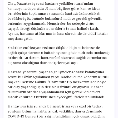
Olay, Pazartesi gecesi hastane yetkilileri tarafından
kamuoyuna duyuruldu. Alınan bilgilere göre, kan ve idrar
örneklerinin toplanması sırasında hantavirüsün tehlikeli
özellikleri göz önünde bulundurulmadı ve gerekli güvenlik
önlemleri uygulanmadı. Hemşireler, bu sebeple virüs
taşıyabileceği düşünülen örneklerle temas halinde kaldı.
Ayrıca, hastanın atıklarının imhası sürecinde de ciddi hatalar
meydana geldi.
Yetkililer enfeksiyon riskinin düşük olduğunu belirtse de,
sağlık çalışanlarının 6 hafta boyunca gözlem altında tutulacağı
bildirildi. Bu durum, hantavirüsün karasal sağlık kurumlarına
sıçrama olasılığına dair endişelere yol açtı.
Hastane yönetimi, yaşanan gelişmeler sonrası kamuoyuna
resmi bir özür açıklaması yaptı. Radboudumc Yönetim Kurulu
Başkanı Bertine Lahuis, “Üniversite tıp merkezimizde böyle
bir olay yaşandığı için derin bir üzüntü duyuyoruz. Benzer
durumların bir daha yaşanmaması için gerekli önlemleri
alacak ve süreci titizlikle inceleyeceğiz,” ifadelerini kullandı.
Hantavirüs için şu anda bilinen bir aşı veya özel bir tedavi
yöntemi bulunmamakta; ancak yetkililer, dünya genelinde
COVID-19 benzeri bir salgın tehdidinin çok düşük olduğunu