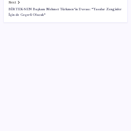
Next
BİRTEK-SEN Başkanı Mehmet Türkmen’in Davası: “Yasalar Zenginler
İçin de Geçerli Olacak”
SON YAZILAR
Diş macununu ıslatıyorsanız dikkat! Çürüklere karşı
bütün etkisini yok ediyor
ABD Uzay Kuvvetleri ve SpaceX Arasında Dev
Anlaşma
Kerkük’te 4 büyüklüğünde deprem