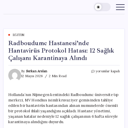
Skip
to
content
EĞITIM
Radboudumc Hastanesi’nde
Hantavirüs Protokol Hatası: 12 Sağlık
Çalışanı Karantinaya Alındı
Radboudumc
By
Serkan Arslan
yorumlar kapalı
Hastanesi’nde
12 Mayıs 2026
2 Min Read
Hantavirüs
Protokol
Hatası:
Hollanda’nın Nijmegen kentindeki Radboudumc üniversite tıp
12
merkezi, MV Hondius isimli kruvaziyer gemisinden tahliye
Sağlık
Çalışanı
edilen bir hantavirüs hastasından alınan numunelerde önemli
Karantinaya
bir protokol ihlali yaşandığını açıkladı. Hastane yönetimi,
Alındı
yaşanan hatalar nedeniyle 12 sağlık çalışanının 6 hafta süreyle
için
karantinaya alındığını duyurdu.