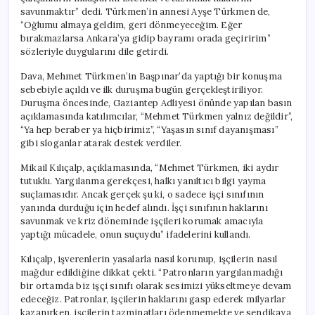
için
savunmaktır” dedi. Türkmen’in annesi Ayşe Türkmen de,
“Oğlumu almaya geldim, geri dönmeyeceğim. Eğer
bırakmazlarsa Ankara’ya gidip bayramı orada geçiririm”
sözleriyle duygularını dile getirdi.
Dava, Mehmet Türkmen’in Başpınar’da yaptığı bir konuşma
sebebiyle açıldı ve ilk duruşma bugün gerçekleştiriliyor.
Duruşma öncesinde, Gaziantep Adliyesi önünde yapılan basın
açıklamasında katılımcılar, “Mehmet Türkmen yalnız değildir”,
“Ya hep beraber ya hiçbirimiz”, “Yaşasın sınıf dayanışması”
gibi sloganlar atarak destek verdiler.
Mikail Kılıçalp, açıklamasında, “Mehmet Türkmen, iki aydır
tutuklu. Yargılanma gerekçesi, halkı yanıltıcı bilgi yayma
suçlamasıdır. Ancak gerçek şu ki, o sadece işçi sınıfının
yanında durduğu için hedef alındı. İşçi sınıfının haklarını
savunmak ve kriz döneminde işçileri korumak amacıyla
yaptığı mücadele, onun suçuydu” ifadelerini kullandı.
Kılıçalp, işverenlerin yasalarla nasıl korunup, işçilerin nasıl
mağdur edildiğine dikkat çekti. “Patronların yargılanmadığı
bir ortamda biz işçi sınıfı olarak sesimizi yükseltmeye devam
edeceğiz. Patronlar, işçilerin haklarını gasp ederek milyarlar
kazanırken, işçilerin tazminatları ödenmemekte ve sendikaya