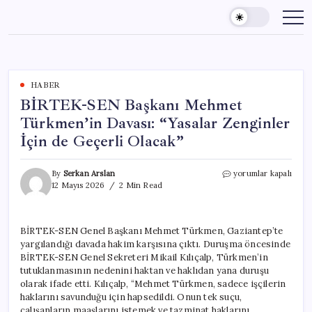
Skip
to
content
HABER
BİRTEK-SEN Başkanı Mehmet
Türkmen’in Davası: “Yasalar Zenginler
İçin de Geçerli Olacak”
BİRTEK-
By
Serkan Arslan
yorumlar kapalı
SEN
12 Mayıs 2026
2 Min Read
Başkanı
Mehmet
Türkmen’in
BİRTEK-SEN Genel Başkanı Mehmet Türkmen, Gaziantep’te
Davası:
yargılandığı davada hakim karşısına çıktı. Duruşma öncesinde
“Yasalar
Zenginler
BİRTEK-SEN Genel Sekreteri Mikail Kılıçalp, Türkmen’in
İçin
tutuklanmasının nedenini haktan ve haklıdan yana duruşu
de
olarak ifade etti. Kılıçalp, “Mehmet Türkmen, sadece işçilerin
Geçerli
haklarını savunduğu için hapsedildi. Onun tek suçu,
Olacak”
çalışanların maaşlarını istemek ve tazminat haklarını