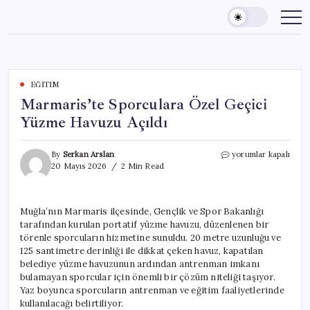
Skip
to
content
EĞITIM
Marmaris’te Sporculara Özel Geçici
Yüzme Havuzu Açıldı
Marmaris’te
By
Serkan Arslan
yorumlar kapalı
Sporculara
20 Mayıs 2026
2 Min Read
Özel
Geçici
Yüzme
Muğla’nın Marmaris ilçesinde, Gençlik ve Spor Bakanlığı
Havuzu
tarafından kurulan portatif yüzme havuzu, düzenlenen bir
Açıldı
için
törenle sporcuların hizmetine sunuldu. 20 metre uzunluğu ve
125 santimetre derinliği ile dikkat çeken havuz, kapatılan
belediye yüzme havuzunun ardından antrenman imkanı
bulamayan sporcular için önemli bir çözüm niteliği taşıyor.
Yaz boyunca sporcuların antrenman ve eğitim faaliyetlerinde
kullanılacağı belirtiliyor.