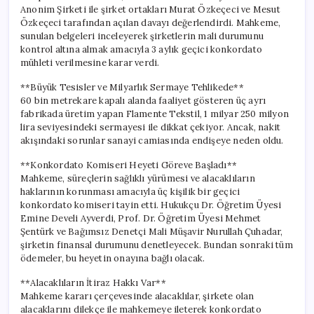
Anonim Şirketi ile şirket ortakları Murat Özkeçeci ve Mesut
Özkeçeci tarafından açılan davayı değerlendirdi. Mahkeme,
sunulan belgeleri inceleyerek şirketlerin mali durumunu
kontrol altına almak amacıyla 3 aylık geçici konkordato
mühleti verilmesine karar verdi.
**Büyük Tesisler ve Milyarlık Sermaye Tehlikede**
60 bin metrekare kapalı alanda faaliyet gösteren üç ayrı
fabrikada üretim yapan Flamente Tekstil, 1 milyar 250 milyon
lira seviyesindeki sermayesi ile dikkat çekiyor. Ancak, nakit
akışındaki sorunlar sanayi camiasında endişeye neden oldu.
**Konkordato Komiseri Heyeti Göreve Başladı**
Mahkeme, süreçlerin sağlıklı yürümesi ve alacaklıların
haklarının korunması amacıyla üç kişilik bir geçici
konkordato komiseri tayin etti. Hukukçu Dr. Öğretim Üyesi
Emine Develi Ayverdi, Prof. Dr. Öğretim Üyesi Mehmet
Şentürk ve Bağımsız Denetçi Mali Müşavir Nurullah Çuhadar,
şirketin finansal durumunu denetleyecek. Bundan sonraki tüm
ödemeler, bu heyetin onayına bağlı olacak.
**Alacaklıların İtiraz Hakkı Var**
Mahkeme kararı çerçevesinde alacaklılar, şirkete olan
alacaklarını dilekçe ile mahkemeye ileterek konkordato