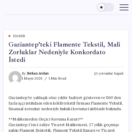
Skip
to
content
HABER
Gaziantep’teki Flamente Tekstil, Mali
Zorluklar Nedeniyle Konkordato
İstedi
Gaziantep’teki
By
Serkan Arslan
yorumlar kapalı
Flamente
1 Mayıs 2026
1 Min Read
Tekstil,
Mali
Zorluklar
Gaziantep’te yaklaşık otuz yıldır faaliyet gösteren ve 500’den
Nedeniyle
fazla işçi istihdam eden köklü tekstil firması Flamente Tekstil,
Konkordato
İstedi
finansal sorunlar nedeniyle hukuki koruma talebinde bulundu.
için
**Mahkemeden Geçici Koruma Kararı**
Gaziantep 1’inci Asliye Ticaret Mahkemesi, 27 yıllık geçmişe
sahip Flament Sentetik, Flament Tekstil Sanayi ve Ticaret