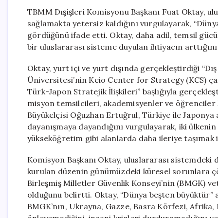
TBMM Dışişleri Komisyonu Başkanı Fuat Oktay, ul
sağlamakta yetersiz kaldığını vurgulayarak, “Dünya
gördüğünü ifade etti. Oktay, daha adil, temsil güc
bir uluslararası sisteme duyulan ihtiyacın arttığını 
Oktay, yurt içi ve yurt dışında gerçekleştirdiği “Dış
Üniversitesi’nin Keio Center for Strategy (KCS) ça
Türk-Japon Stratejik İlişkileri” başlığıyla gerçekleş
misyon temsilcileri, akademisyenler ve öğrenciler 
Büyükelçisi Oğuzhan Ertuğrul, Türkiye ile Japonya ara
dayanışmaya dayandığını vurgulayarak, iki ülkenin s
yükseköğretim gibi alanlarda daha ileriye taşımak iç
Komisyon Başkanı Oktay, uluslararası sistemdeki d
kurulan düzenin günümüzdeki küresel sorunlara çöz
Birleşmiş Milletler Güvenlik Konseyi’nin (BMGK) v
olduğunu belirtti. Oktay, “Dünya beşten büyüktür” a
BMGK’nın, Ukrayna, Gazze, Basra Körfezi, Afrika, 