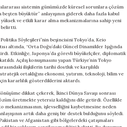
Büyüktür’
uslararası sistemin günümüzde küresel sorunlara çözüm
Anlayışı
 beşten büyüktür” anlayışının giderek daha fazla kabul
Artık
ü yüksek ve etkili karar alma mekanizmalarına sahip yeni
Daha
belirtti.
Fazla
Destek
 Politika Söyleşileri”nin beşincisini Tokyo’da, Keio
Buluyor
tısı altında, “Orta Doğu’daki Güncel Dinamikler Işığında
için
tirdi. Etkinliğe, Japonya’da görevli büyükelçiler, diplomatik
katıldı. Açılış konuşmasını yapan Türkiye’nin Tokyo
sındaki ilişkilerin tarihi dostluk ve karşılıklı
tratejik ortaklığını ekonomi, yatırım, teknoloji, bilim ve
in kararlılık gösterdiklerini aktardı.
önüşüme dikkat çekerek, İkinci Dünya Savaşı sonrası
üm üretmekte yetersiz kaldığını dile getirdi. Özellikle
eto mekanizmasının, işlevselliğini kaybetmesine neden
nlayışının artık daha geniş bir destek bulduğunu söyledi.
Pakistan ve Afganistan gibi bölgelerdeki çatışmaları