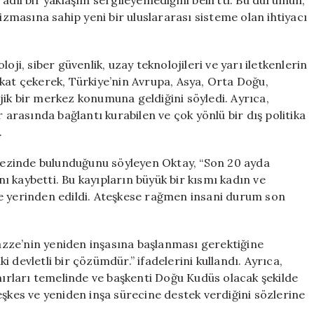
adil bir yaklaşım sergileyemediğini belirtti. Bu durumun,
nizmasına sahip yeni bir uluslararası sisteme olan ihtiyacı
oji, siber güvenlik, uzay teknolojileri ve yarı iletkenlerin
kat çekerek, Türkiye’nin Avrupa, Asya, Orta Doğu,
ik bir merkez konumuna geldiğini söyledi. Ayrıca,
 arasında bağlantı kurabilen ve çok yönlü bir dış politika
.
erkezinde bulunduğunu söyleyen Oktay, “Son 20 ayda
ını kaybetti. Bu kayıpların büyük bir kısmı kadın ve
 ise yerinden edildi. Ateşkese rağmen insani durum son
Gazze’nin yeniden inşasına başlanması gerektiğine
ki devletli bir çözümdür.” ifadelerini kullandı. Ayrıca,
ınırları temelinde ve başkenti Doğu Kudüs olacak şekilde
eşkes ve yeniden inşa sürecine destek verdiğini sözlerine