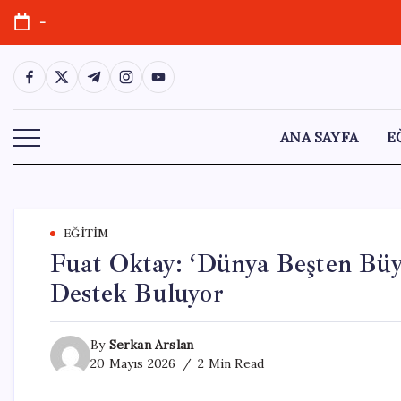
Skip
-
to
content
https://www.facebook.com/
https://twitter.com/
https://t.me/
https://www.instagram.com/
https://youtube.com/
ANA SAYFA
E
EĞITIM
Fuat Oktay: ‘Dünya Beşten Büy
Destek Buluyor
By
Serkan Arslan
20 Mayıs 2026
2 Min Read