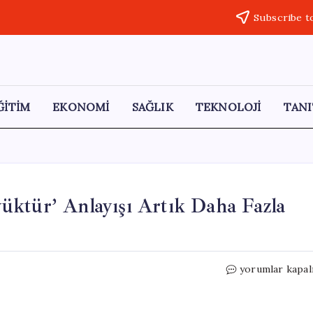
Subscribe t
ĞİTİM
EKONOMİ
SAĞLIK
TEKNOLOJİ
TANI
üktür’ Anlayışı Artık Daha Fazla
Fuat
yorumlar kapal
Oktay:
‘Dünya
Beşten