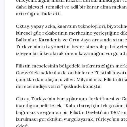
önleyemediğini, insani krizleri durduramadığını ve 
daha işlevsel, temsilci ve adil bir karar alma meka
artırdığını ifade etti.
Oktay, yapay zeka, kuantum teknolojileri, biyoteknol
küresel güç rekabetinin merkezine yerleştiğine dik
Balkanlar, Karadeniz ve Orta Asya arasında stratej
Türkiye’nin kriz yönetimi becerisine sahip, bölgeler
izleyen bir ülke olarak önem kazandığını vurguladı
Filistin meselesinin bölgedeki istikrarsızlığın m
Gazze’deki saldırılarda on binlerce Filistinli hayat
çocuklardan oluşan siviller. Milyonlarca Filistinli
derece endişe verici.” şeklinde konuştu.
Oktay, Türkiye’nin barış planının ilerletilmesi ve 
inandığını belirterek, “Kalıcı barış için tek çözüm, i
bağımsız ve egemen bir Filistin Devleti’nin 1967 s
kurulması gerektiğini vurgulayarak, Türkiye’nin at
ekledi.