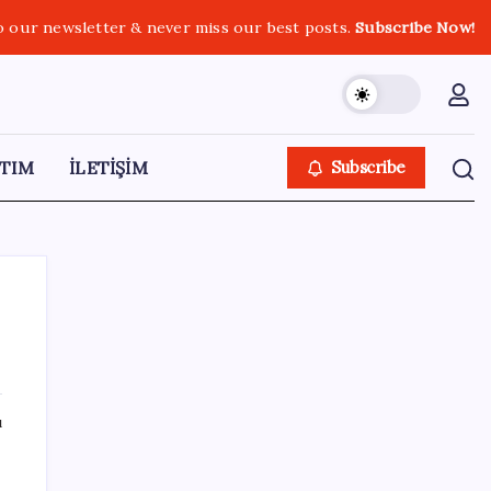
o our newsletter & never miss our best posts.
Subscribe Now!
TIM
İLETİŞİM
Subscribe
SON YAZILAR
ı
Diş macununu ıslatıyorsanız dikkat!
Çürüklere karşı bütün etkisini yok ediyor