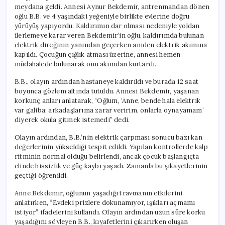
meydana geldi. Annesi Aynur Bekdemir, antrenmandan dönen
oğlu B.B. ve 4 yaşındaki yeğeniyle birlikte evlerine doğru
yürüyüş yapıyordu. Kaldırımın dar olması nedeniyle yoldan
ilerlemeye karar veren Bekdemir’in oğlu, kaldırımda bulunan
elektrik direğinin yanından geçerken aniden elektrik akımına
kapıldı. Çocuğun çığlık atması üzerine, annesi hemen
müdahalede bulunarak onu akımdan kurtardı.
B.B., olayın ardından hastaneye kaldırıldı ve burada 12 saat
boyunca gözlem altında tutuldu. Annesi Bekdemir, yaşanan
korkunç anları anlatarak, “Oğlum, ‘Anne, bende hala elektrik
var galiba; arkadaşlarıma zarar veririm, onlarla oynayamam’
diyerek okula gitmek istemedi” dedi.
Olayın ardından, B.B.’nin elektrik çarpması sonucu bazı kan
değerlerinin yükseldiği tespit edildi. Yapılan kontrollerde kalp
ritminin normal olduğu belirlendi, ancak çocuk başlangıçta
elinde hissizlik ve güç kaybı yaşadı. Zamanla bu şikayetlerinin
geçtiği öğrenildi.
Anne Bekdemir, oğlunun yaşadığı travmanın etkilerini
anlatırken, “Evdeki prizlere dokunamıyor, ışıkları açmamı
istiyor” ifadelerini kullandı. Olayın ardından uzun süre korku
yaşadığını söyleyen B.B., kıyafetlerini çıkarırken oluşan