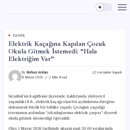
Skip
to
content
HABER
Elektrik Kaçağına Kapılan Çocuk
Okula Gitmek İstemedi: “Hala
Elektriğim Var”
Elektrik
By
Serkan Arslan
yorumlar kapalı
Kaçağına
11 Mayıs 2026
2 Min Read
Kapılan
Çocuk
Okula
İstanbul’un Kağıthane ilçesinde, kaldırımda yürüyen 8
Gitmek
yaşındaki B.B., elektrik kaçağı olan bir aydınlatma direğine
İstemedi:
“Hala
dokunarak büyük bir tehlike yaşadı. Çocuğun yaşadığı
Elektriğim
travmanın ardından “Arkadaşlarıma elektrik çarpar” diyerek
Var”
okula gitmek istemediği öğrenildi.
için
Olay, 1 Mayıs 2026 tarihinde akşam saat 20.00 sıralarında