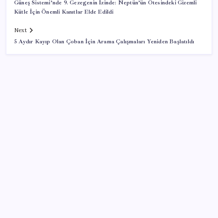
Güneş Sistemi’nde 9. Gezegenin İzinde: Neptün’ün Ötesindeki Gizemli
Kütle İçin Önemli Kanıtlar Elde Edildi
Next
5 Aydır Kayıp Olan Çoban İçin Arama Çalışmaları Yeniden Başlatıldı
SON YAZILAR
İş Bankası Genel Müdürü Hakan Aran görevden
ayrılıyor
Hazine nakit gerçekleşmeleri 395,7 milyar TL açık
verdi