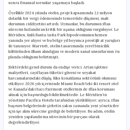
sonra finansal sorunlar yaşamaya başladı.
Özellikle 2024 yılında otelin, proje kapsamında 2,1 milyon
dolarlık bir vergi ödemesinde temerrüde düşmesi, mali
durumun ciddiyetini artırdı. Uzmanlar, bu durumun iflas
sürecini hızlandıran kritik bir aşama olduğunu vurguluyor. Le
Méridien, ünlü Santa Anita Park hipodromunun hemen
yanında yer alıyor ve bu bölge yıl boyunca prestijli at yarışları
ile tanınıyor. Marriott, otelin tasarımında yerel binicilik
kültüründen ilham alındığını ve modern sanat unsurlarının ön
planda olduğunu belirtmişti.
Sektördeki genel durum da endişe verici. Artan işletme
maliyetleri, zayıflayan tüketici güveni ve seyahat
harcamalarındaki düşüş, lüks konaklama sektörünü olumsuz
etkiliyor. 2026 yılı içerisinde Miami Beach’teki iki resort otel
ve Kanada’daki bazı Fairmont otellerinin de iflas koruması
almak için başvurduğu bildirilmektedir. Le Méridien’in
yönetimi Pacifica Hotels tarafından yürütülüyor; ayrıca, iflas
başvuru belgelerinde şirketin yakın zamanda yeni yöneticiler
için işe alım sürecine girdiği de belirtiliyor. Bu adım, otelin
yeniden yapılandırma sürecinin bir parçası olarak
değerlendiriliyor.