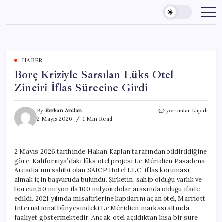
Skip
to
content
HABER
Borç Kriziyle Sarsılan Lüks Otel
Zinciri İflas Sürecine Girdi
Borç
By
Serkan Arslan
yorumlar kapalı
Kriziyle
2 Mayıs 2026
1 Min Read
Sarsılan
Lüks
Otel
2 Mayıs 2026 tarihinde Hakan Kaplan tarafından bildirildiğine
Zinciri
göre, Kaliforniya’daki lüks otel projesi Le Méridien Pasadena
İflas
Sürecine
Arcadia’nın sahibi olan SAICP Hotel LLC, iflas koruması
Girdi
almak için başvuruda bulundu. Şirketin, sahip olduğu varlık ve
için
borcun 50 milyon ila 100 milyon dolar arasında olduğu ifade
edildi. 2021 yılında misafirlerine kapılarını açan otel, Marriott
International bünyesindeki Le Méridien markası altında
faaliyet göstermektedir. Ancak, otel açıldıktan kısa bir süre