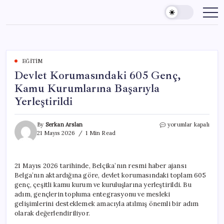
Skip
to
content
EĞITIM
Devlet Korumasındaki 605 Genç,
Kamu Kurumlarına Başarıyla
Yerleştirildi
Devlet
By
Serkan Arslan
yorumlar kapalı
Korumasındaki
21 Mayıs 2026
1 Min Read
605
Genç,
Kamu
21 Mayıs 2026 tarihinde, Belçika’nın resmi haber ajansı
Kurumlarına
Belga’nın aktardığına göre, devlet korumasındaki toplam 605
Başarıyla
Yerleştirildi
genç, çeşitli kamu kurum ve kuruluşlarına yerleştirildi. Bu
için
adım, gençlerin topluma entegrasyonu ve mesleki
gelişimlerini desteklemek amacıyla atılmış önemli bir adım
olarak değerlendiriliyor.