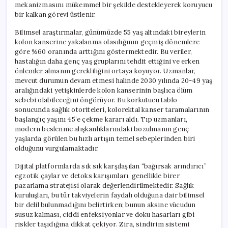
mekanizmasını mükemmel bir şekilde destekleyerek koruyucu
bir kalkan görevi üstlenir.
Bilimsel araştırmalar, günümüzde 55 yaş altındaki bireylerin
kolon kanserine yakalanma olasılığının geçmiş dönemlere
göre %60 oranında arttığını göstermektedir. Bu veriler,
hastalığın daha genç yaş gruplarını tehdit ettiğini ve erken
önlemler almanın gerekliliğini ortaya koyuyor. Uzmanlar,
mevcut durumun devam etmesi halinde 2030 yılında 20-49 yaş
aralığındaki yetişkinlerde kolon kanserinin başlıca ölüm
sebebi olabileceğini öngörüyor. Bu korkutucu tablo
sonucunda sağlık otoriteleri, kolorektal kanser taramalarının
başlangıç yaşını 45’e çekme kararı aldı. Tıp uzmanları,
modern beslenme alışkanlıklarındaki bozulmanın genç
yaşlarda görülen bu hızlı artışın temel sebeplerinden biri
olduğunu vurgulamaktadır.
Dijital platformlarda sık sık karşılaşılan “bağırsak arındırıcı”
egzotik çaylar ve detoks karışımları, genellikle birer
pazarlama stratejisi olarak değerlendirilmektedir. Sağlık
kuruluşları, bu tür takviyelerin faydalı olduğuna dair bilimsel
bir delil bulunmadığını belirtirken; bunun aksine vücudun
susuz kalması, ciddi enfeksiyonlar ve doku hasarları gibi
riskler taşıdığına dikkat çekiyor. Zira, sindirim sistemi