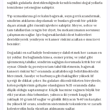
sağlıklı gıdalarla desteklendiğinde kendi kendini doğal yollarla
temizleme yeteneğine sahiptir.
Tıp uzmanlarına göre kalın bağırsak, suyu geri kazandırmak,
sindirim atıklarını depolamak ve bunları güvenli bir şekilde
dışarı atmak gibi önemli işlevlere sahiptir. Meyve, sebze ve
tam tahıllardan zengin bir diyet, bu mekanizmanın sorunsuz
çalışmasını sağlar. İşte bağırsaklardaki dost bakterileri
destekleyerek yenileyen ve kanser riskini azaltan o mucizevi
besinler:
Doğadaki en saf haliyle beslenmeye dahil etmek her zaman en
iyi yoldur. Bu bağlamda kinoa, esmer pirinç ve yulaf gibi
işlenmemiş tahıllar, sindirim sağlığını korumada kritik bir rol
oynar. Günde üç porsiyon tam tahıl tüketmenin, bağırsak
kanseri riskini %17 oranında azaltabileceği belirtilmektedir.
Mercimek, fasulye ve barbunya gibi baklagiller yüksek lif
içeriği ile dikkat çeker. Bu gıdaları düzenli tüketen bireylerde,
kolon poliplerinin gelişme olasılığının %35 oranında daha
düşük olduğu saptanmıştır. Küçük hacmine rağmen büyük bir
etki yaratan chia tohumları, yalnızca iki yemek kaşığı ile
yaklaşık 10 gram lif sağlar ve günlük ihtiyacın %40’ını karşılar.
Bu yüksek lif oranı, sindirim sisteminde toksinlerin ve zararlı
kolesterolün hızla vücuttan atılmasını sağlar.