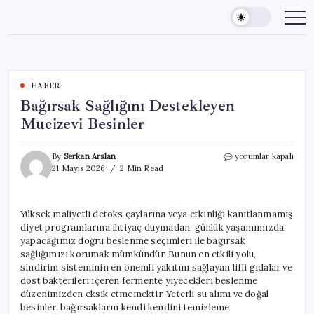
Skip
to
content
HABER
Bağırsak Sağlığını Destekleyen
Mucizevi Besinler
Bağırsak
By
Serkan Arslan
yorumlar kapalı
Sağlığını
21 Mayıs 2026
2 Min Read
Destekleyen
Mucizevi
Besinler
Yüksek maliyetli detoks çaylarına veya etkinliği kanıtlanmamış
için
diyet programlarına ihtiyaç duymadan, günlük yaşamımızda
yapacağımız doğru beslenme seçimleri ile bağırsak
sağlığımızı korumak mümkündür. Bunun en etkili yolu,
sindirim sisteminin en önemli yakıtını sağlayan lifli gıdalar ve
dost bakterileri içeren fermente yiyecekleri beslenme
düzenimizden eksik etmemektir. Yeterli su alımı ve doğal
besinler, bağırsakların kendi kendini temizleme