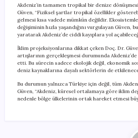
Akdeniz’in tamamen tropikal bir denize dönüşmesine
Güven, “Fiziksel şartlar tropikal özellikler göster
gelmesi kısa vadede mümkün değildir. Ekosistemler
değişiminin hızla yaşandığını vurgulayan Güven, b
yaratarak Akdeniz’de ciddi kayıplara yol açabileceğ
İklim projeksiyonlarına dikkat çeken Doç. Dr. Güven,
artışlarının gerçekleşmesi durumunda Akdeniz’de 
etti. Bu sürecin sadece ekolojik değil, ekonomik s
deniz kaynaklarına dayalı sektörlerin de etkileneceğ
Bu durumun yalnızca Türkiye için değil, tüm Akdeni
Güven, “Akdeniz, küresel ortalamaya göre iklim değ
nedenle bölge ülkelerinin ortak hareket etmesi bü