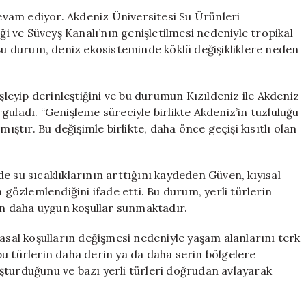
Yerli
devam ediyor. Akdeniz Üniversitesi Su Ürünleri
Balık
ği ve Süveyş Kanalı’nın genişletilmesi nedeniyle tropikal
Popülasyonları
 Bu durum, deniz ekosisteminde köklü değişikliklere neden
Tehdit
Altında!
için
işleyip derinleştiğini ve bu durumun Kızıldeniz ile Akdeniz
uladı. “Genişleme süreciyle birlikte Akdeniz’in tuzluluğu
ıştır. Bu değişimle birlikte, daha önce geçişi kısıtlı olan
’de su sıcaklıklarının arttığını kaydeden Güven, kıyısal
 gözlemlendiğini ifade etti. Bu durum, yerli türlerin
çin daha uygun koşullar sunmaktadır.
imyasal koşulların değişmesi nedeniyle yaşam alanlarını terk
u türlerin daha derin ya da daha serin bölgelere
luşturduğunu ve bazı yerli türleri doğrudan avlayarak