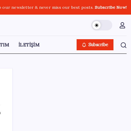
o our newsletter & never miss our best posts.
Subscribe Now!
TIM
İLETİŞİM
Subscribe
SON YAZILAR
ı
Diş macununu ıslatıyorsanız dikkat!
Çürüklere karşı bütün etkisini yok ediyor