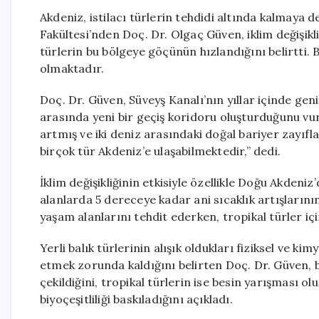
Akdeniz, istilacı türlerin tehdidi altında kalmaya 
Fakültesi’nden Doç. Dr. Olgaç Güven, iklim değişikli
türlerin bu bölgeye göçünün hızlandığını belirtti.
olmaktadır.
Doç. Dr. Güven, Süveyş Kanalı’nın yıllar içinde gen
arasında yeni bir geçiş koridoru oluşturduğunu vurg
artmış ve iki deniz arasındaki doğal bariyer zayıflam
birçok tür Akdeniz’e ulaşabilmektedir,” dedi.
İklim değişikliğinin etkisiyle özellikle Doğu Akdeniz
alanlarda 5 dereceye kadar ani sıcaklık artışlarının
yaşam alanlarını tehdit ederken, tropikal türler i
Yerli balık türlerinin alışık oldukları fiziksel ve k
etmek zorunda kaldığını belirten Doç. Dr. Güven, b
çekildiğini, tropikal türlerin ise besin yarışması o
biyoçeşitliliği baskıladığını açıkladı.