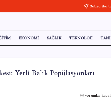
Subscribe t
ĞİTİM
EKONOMİ
SAĞLIK
TEKNOLOJİ
TANI
kesi: Yerli Balık Popülasyonları
Akdeniz’de
yorumlar kapal
İstilacı
Türler
Tehlikesi: