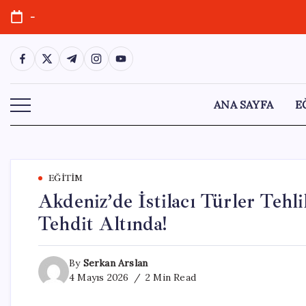
Skip
-
to
content
https://www.facebook.com/
https://twitter.com/
https://t.me/
https://www.instagram.com/
https://youtube.com/
ANA SAYFA
E
EĞITIM
Akdeniz’de İstilacı Türler Tehli
Tehdit Altında!
By
Serkan Arslan
4 Mayıs 2026
2 Min Read