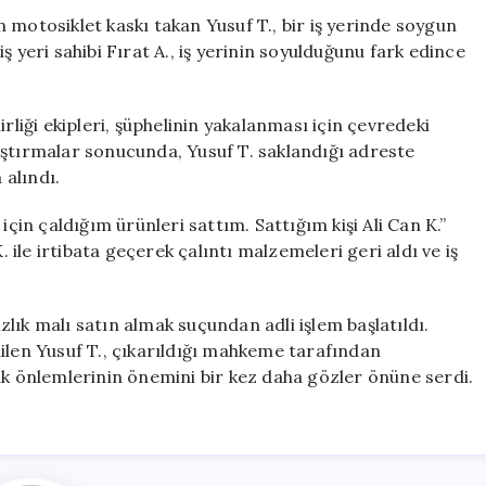
Yakalandı
 motosiklet kaskı takan Yusuf T., bir iş yerinde soygun
için
 yeri sahibi Fırat A., iş yerinin soyulduğunu fark edince
rliği ekipleri, şüphelinin yakalanması için çevredeki
aştırmalar sonucunda, Yusuf T. saklandığı adreste
alındı.
için çaldığım ürünleri sattım. Sattığım kişi Ali Can K.”
. ile irtibata geçerek çalıntı malzemeleri geri aldı ve iş
lık malı satın almak suçundan adli işlem başlatıldı.
ilen Yusuf T., çıkarıldığı mahkeme tarafından
ik önlemlerinin önemini bir kez daha gözler önüne serdi.