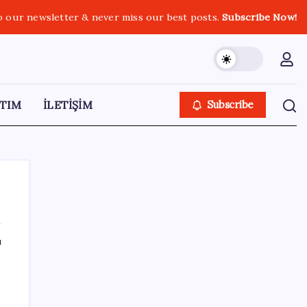
o our newsletter & never miss our best posts.
Subscribe Now!
TIM
İLETİŞİM
Subscribe
ı
SON YAZILAR
Fazla sodyum sinsice sağlığı olumsuz
etkiliyor! Tansiyonu yükseltip vücuda su