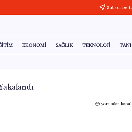
Subscribe t
ĞİTİM
EKONOMİ
SAĞLIK
TEKNOLOJİ
TANI
 Yakalandı
Kaskla
yorumlar kapal
İş
Yerini
Soyan
Şüpheli