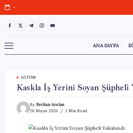
Skip
-
to
content
https://www.facebook.com/
https://twitter.com/
https://t.me/
https://www.instagram.com/
https://youtube.com/
ANA SAYFA
E
EĞITIM
Kaskla İş Yerini Soyan Şüpheli
By
Serkan Arslan
26 Mayıs 2026
1 Min Read