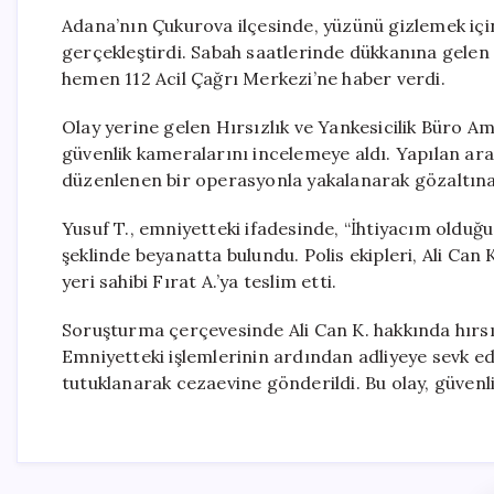
Adana’nın Çukurova ilçesinde, yüzünü gizlemek için
gerçekleştirdi. Sabah saatlerinde dükkanına gelen iş
hemen 112 Acil Çağrı Merkezi’ne haber verdi.
Olay yerine gelen Hırsızlık ve Yankesicilik Büro Ami
güvenlik kameralarını incelemeye aldı. Yapılan ar
düzenlenen bir operasyonla yakalanarak gözaltına 
Yusuf T., emniyetteki ifadesinde, “İhtiyacım olduğu 
şeklinde beyanatta bulundu. Polis ekipleri, Ali Can K
yeri sahibi Fırat A.’ya teslim etti.
Soruşturma çerçevesinde Ali Can K. hakkında hırsız
Emniyetteki işlemlerinin ardından adliyeye sevk ed
tutuklanarak cezaevine gönderildi. Bu olay, güvenl