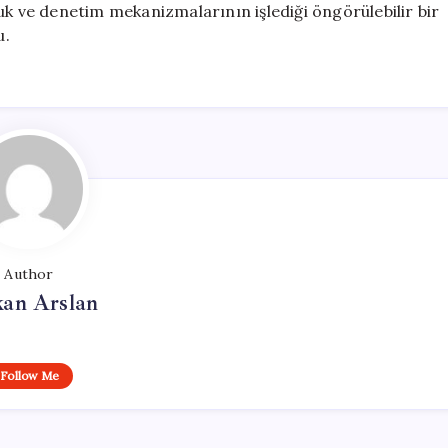
uk ve denetim mekanizmalarının işlediği öngörülebilir bir
u.
Author
kan Arslan
Follow Me