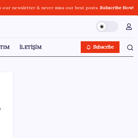
o our newsletter & never miss our best posts.
Subscribe Now!
TIM
İLETİŞİM
Subscribe
ı
SON YAZILAR
Fazla sodyum sinsice sağlığı olumsuz
etkiliyor! Tansiyonu yükseltip vücuda su