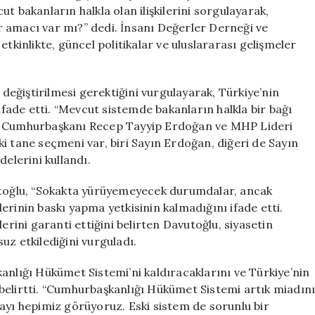
İki
t bakanların halkla olan ilişkilerini sorgulayarak,
Seçmeni
 amacı var mı?” dedi. İnsanı Değerler Derneği ve
Var
tkinlikte, güncel politikalar ve uluslararası gelişmeler
için
eğiştirilmesi gerektiğini vurgulayarak, Türkiye’nin
ade etti. “Mevcut sistemde bakanların halkla bir bağı
ca Cumhurbaşkanı Recep Tayyip Erdoğan ve MHP Lideri
“İki tane seçmeni var, biri Sayın Erdoğan, diğeri de Sayın
delerini kullandı.
vutoğlu, “Sokakta yürüyemeyecek durumdalar, ancak
llerinin baskı yapma yetkisinin kalmadığını ifade etti.
erini garanti ettiğini belirten Davutoğlu, siyasetin
uz etkilediğini vurguladı.
anlığı Hükümet Sistemi’ni kaldıracaklarını ve Türkiye’nin
belirtti. “Cumhurbaşkanlığı Hükümet Sistemi artık miadın
ayı hepimiz görüyoruz. Eski sistem de sorunlu bir