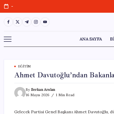
Skip
-
to
content
https://www.facebook.com/
https://twitter.com/
https://t.me/
https://www.instagram.com/
https://youtube.com/
ANA SAYFA
E
EĞITIM
Ahmet Davutoğlu’ndan Bakanlara
By
Serkan Arslan
16 Mayıs 2026
1 Min Read
Gelecek Partisi Genel Başkanı Ahmet Davutoğlu, d