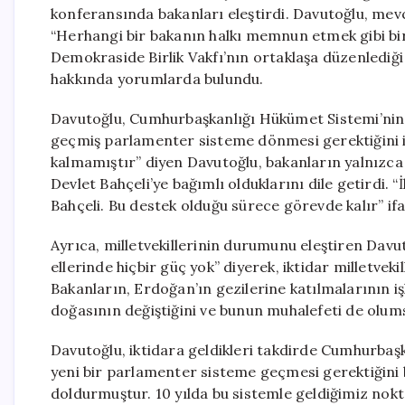
konferansında bakanları eleştirdi. Davutoğlu, mevcu
“Herhangi bir bakanın halkı memnun etmek gibi bir
Demokraside Birlik Vakfı’nın ortaklaşa düzenlediği e
hakkında yorumlarda bulundu.
Davutoğlu, Cumhurbaşkanlığı Hükümet Sistemi’nin d
geçmiş parlamenter sisteme dönmesi gerektiğini if
kalmamıştır” diyen Davutoğlu, bakanların yalnız
Devlet Bahçeli’ye bağımlı olduklarını dile getirdi. 
Bahçeli. Bu destek olduğu sürece görevde kalır” ifa
Ayrıca, milletvekillerinin durumunu eleştiren Da
ellerinde hiçbir güç yok” diyerek, iktidar milletveki
Bakanların, Erdoğan’ın gezilerine katılmalarının işl
doğasının değiştiğini ve bunun muhalefeti de olums
Davutoğlu, iktidara geldikleri takdirde Cumhurbaşk
yeni bir parlamenter sisteme geçmesi gerektiğini 
doldurmuştur. 10 yılda bu sistemle geldiğimiz nokt