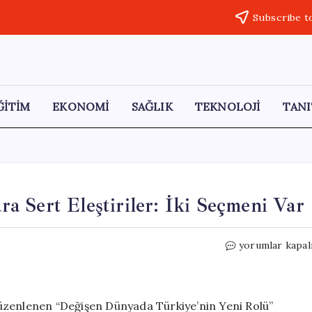
Subscribe t
ĞİTİM
EKONOMİ
SAĞLIK
TEKNOLOJİ
TANI
 Sert Eleştiriler: İki Seçmeni Var
Ahmet
yorumlar kapal
Davutoğlu’ndan
Bakanlara
Sert
Eleştiriler:
üzenlenen “Değişen Dünyada Türkiye’nin Yeni Rolü”