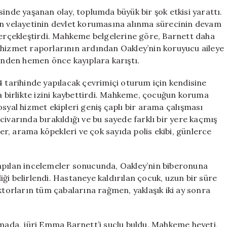
14
sinde yaşanan olay, toplumda büyük bir şok etkisi yarattı.
Aylık
in velayetinin devlet korumasına alınma sürecinin devam
Bebeğin
 gerçekleştirdi. Mahkeme belgelerine göre, Barnett daha
Trajik
Sonu
 hizmet raporlarının ardından Oakley’nin koruyucu aileye
için
nden hemen önce kayıplara karıştı.
arihinde yapılacak çevrimiçi oturum için kendisine
la birlikte izini kaybettirdi. Mahkeme, çocuğun koruma
osyal hizmet ekipleri geniş çaplı bir arama çalışması
ivarında bırakıldığı ve bu sayede farklı bir yere kaçmış
ler, arama köpekleri ve çok sayıda polis ekibi, günlerce
Yapılan incelemeler sonucunda, Oakley’nin biberonuna
diği belirlendi. Hastaneye kaldırılan çocuk, uzun bir süre
orların tüm çabalarına rağmen, yaklaşık iki ay sonra
ada, jüri Emma Barnett’i suçlu buldu. Mahkeme heyeti,