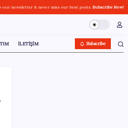
o our newsletter & never miss our best posts.
Subscribe Now!
TIM
İLETİŞİM
Subscribe
ı
SON YAZILAR
İş Bankası Genel Müdürü Hakan Aran
görevden ayrılıyor