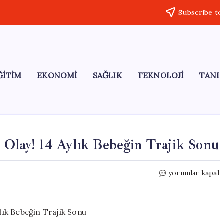
Subscribe t
ĞİTİM
EKONOMİ
SAĞLIK
TEKNOLOJİ
TANI
 Olay! 14 Aylık Bebeğin Trajik Sonu
Velayet
yorumlar kapal
Davası
Sonrası
Korkunç
Olay!