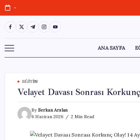
Skip
-
to
content
https://www.facebook.com/
https://twitter.com/
https://t.me/
https://www.instagram.com/
https://youtube.com/
ANA SAYFA
E
EĞITIM
Velayet Davası Sonrası Korkunç
By
Serkan Arslan
6 Haziran 2026
2 Min Read