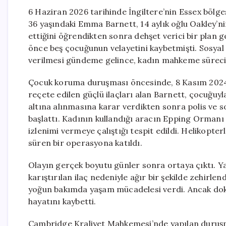
6 Haziran 2026 tarihinde İngiltere’nin Essex bölge
36 yaşındaki Emma Barnett, 14 aylık oğlu Oakley’n
ettiğini öğrendikten sonra dehşet verici bir plan
önce beş çocuğunun velayetini kaybetmişti. Sosyal
verilmesi gündeme gelince, kadın mahkeme süreci
Çocuk koruma duruşması öncesinde, 8 Kasım 2024 t
reçete edilen güçlü ilaçları alan Barnett, çocuğuy
altına alınmasına karar verdikten sonra polis ve s
başlattı. Kadının kullandığı aracın Epping Ormanı c
izlenimi vermeye çalıştığı tespit edildi. Helikopter
süren bir operasyona katıldı.
Olayın gerçek boyutu günler sonra ortaya çıktı. 
karıştırılan ilaç nedeniyle ağır bir şekilde zehirlen
yoğun bakımda yaşam mücadelesi verdi. Ancak dokt
hayatını kaybetti.
Cambridge Kraliyet Mahkemesi’nde yapılan duruşm