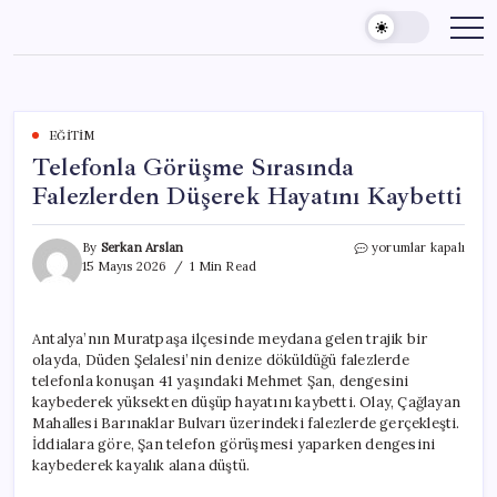
Skip
to
content
EĞITIM
Telefonla Görüşme Sırasında
Falezlerden Düşerek Hayatını Kaybetti
Telefonla
By
Serkan Arslan
yorumlar kapalı
Görüşme
15 Mayıs 2026
1 Min Read
Sırasında
Falezlerden
Düşerek
Antalya’nın Muratpaşa ilçesinde meydana gelen trajik bir
Hayatını
olayda, Düden Şelalesi’nin denize döküldüğü falezlerde
Kaybetti
için
telefonla konuşan 41 yaşındaki Mehmet Şan, dengesini
kaybederek yüksekten düşüp hayatını kaybetti. Olay, Çağlayan
Mahallesi Barınaklar Bulvarı üzerindeki falezlerde gerçekleşti.
İddialara göre, Şan telefon görüşmesi yaparken dengesini
kaybederek kayalık alana düştü.