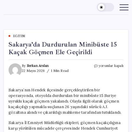
Skip
to
content
EĞITIM
Sakarya’da Durdurulan Minibüste 15
Kaçak Göçmen Ele Geçirildi
Sakarya’da
By
Serkan Arslan
yorumlar kapalı
Durdurulan
22 Mayıs 2026
1 Min Read
Minibüste
15
Kaçak
Sakarya’nın Hendek ilçesinde gerçekleştirilen bir
Göçmen
operasyonda, otoyolda durdurulan bir minibüste 15 Suriye
Ele
Geçirildi
uyruklu kaçak göçmen yakalandı. Olayla ilgili olarak göçmen
için
kaçakçılığı yapmakla suçlanan 26 yaşındaki sürücü A.J.
gözaltına alındı ve çıkarıldığı mahkeme tarafından tutuklandı.
Sakarya İl Emniyet Müdürlüğü ekipleri, göçmen kaçakçılığına
karşı yürütülen mücadele çerçevesinde Hendek Cumhuriyet