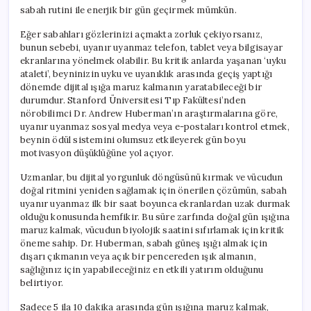
sabah rutini ile enerjik bir gün geçirmek mümkün.
Eğer sabahları gözlerinizi açmakta zorluk çekiyorsanız,
bunun sebebi, uyanır uyanmaz telefon, tablet veya bilgisayar
ekranlarına yönelmek olabilir. Bu kritik anlarda yaşanan ‘uyku
ataleti’, beyninizin uyku ve uyanıklık arasında geçiş yaptığı
dönemde dijital ışığa maruz kalmanın yaratabileceği bir
durumdur. Stanford Üniversitesi Tıp Fakültesi’nden
nörobilimci Dr. Andrew Huberman’ın araştırmalarına göre,
uyanır uyanmaz sosyal medya veya e-postaları kontrol etmek,
beynin ödül sistemini olumsuz etkileyerek gün boyu
motivasyon düşüklüğüne yol açıyor.
Uzmanlar, bu dijital yorgunluk döngüsünü kırmak ve vücudun
doğal ritmini yeniden sağlamak için önerilen çözümün, sabah
uyanır uyanmaz ilk bir saat boyunca ekranlardan uzak durmak
olduğu konusunda hemfikir. Bu süre zarfında doğal gün ışığına
maruz kalmak, vücudun biyolojik saatini sıfırlamak için kritik
öneme sahip. Dr. Huberman, sabah güneş ışığı almak için
dışarı çıkmanın veya açık bir pencereden ışık almanın,
sağlığınız için yapabileceğiniz en etkili yatırım olduğunu
belirtiyor.
Sadece 5 ila 10 dakika arasında gün ışığına maruz kalmak,