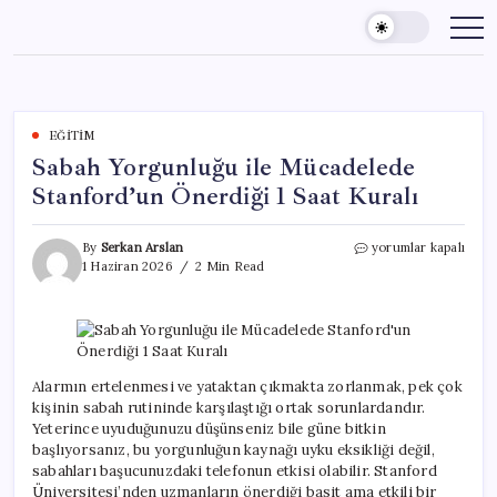
Skip
to
content
EĞITIM
Sabah Yorgunluğu ile Mücadelede
Stanford’un Önerdiği 1 Saat Kuralı
Sabah
By
Serkan Arslan
yorumlar kapalı
Yorgunluğu
1 Haziran 2026
2 Min Read
ile
Mücadelede
Stanford’un
Önerdiği
1
Saat
Alarmın ertelenmesi ve yataktan çıkmakta zorlanmak, pek çok
Kuralı
kişinin sabah rutininde karşılaştığı ortak sorunlardandır.
için
Yeterince uyuduğunuzu düşünseniz bile güne bitkin
başlıyorsanız, bu yorgunluğun kaynağı uyku eksikliği değil,
sabahları başucunuzdaki telefonun etkisi olabilir. Stanford
Üniversitesi’nden uzmanların önerdiği basit ama etkili bir