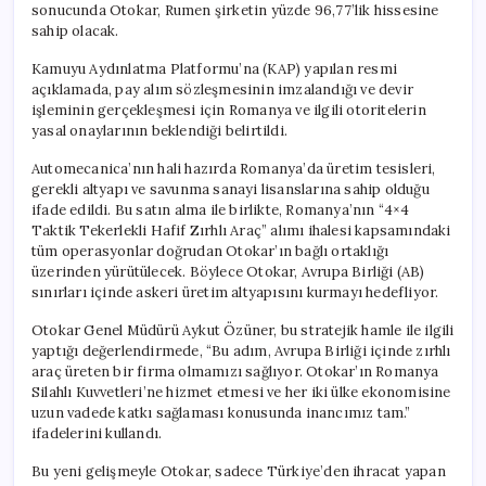
sonucunda Otokar, Rumen şirketin yüzde 96,77’lik hissesine
sahip olacak.
Kamuyu Aydınlatma Platformu’na (KAP) yapılan resmi
açıklamada, pay alım sözleşmesinin imzalandığı ve devir
işleminin gerçekleşmesi için Romanya ve ilgili otoritelerin
yasal onaylarının beklendiği belirtildi.
Automecanica’nın hali hazırda Romanya’da üretim tesisleri,
gerekli altyapı ve savunma sanayi lisanslarına sahip olduğu
ifade edildi. Bu satın alma ile birlikte, Romanya’nın “4×4
Taktik Tekerlekli Hafif Zırhlı Araç” alımı ihalesi kapsamındaki
tüm operasyonlar doğrudan Otokar’ın bağlı ortaklığı
üzerinden yürütülecek. Böylece Otokar, Avrupa Birliği (AB)
sınırları içinde askeri üretim altyapısını kurmayı hedefliyor.
Otokar Genel Müdürü Aykut Özüner, bu stratejik hamle ile ilgili
yaptığı değerlendirmede, “Bu adım, Avrupa Birliği içinde zırhlı
araç üreten bir firma olmamızı sağlıyor. Otokar’ın Romanya
Silahlı Kuvvetleri’ne hizmet etmesi ve her iki ülke ekonomisine
uzun vadede katkı sağlaması konusunda inancımız tam.”
ifadelerini kullandı.
Bu yeni gelişmeyle Otokar, sadece Türkiye’den ihracat yapan