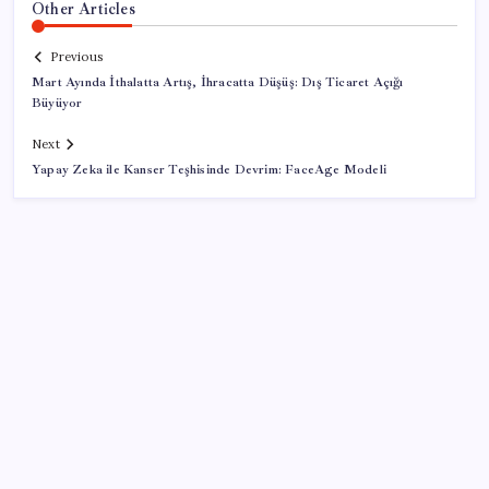
Other Articles
Previous
Mart Ayında İthalatta Artış, İhracatta Düşüş: Dış Ticaret Açığı
Büyüyor
Next
Yapay Zeka ile Kanser Teşhisinde Devrim: FaceAge Modeli
SON YAZILAR
Sürekli maddi sorun yaşayan insanların beyni daha
çabuk yaşlanabiliyor: ‘Beyin de yoruluyor’