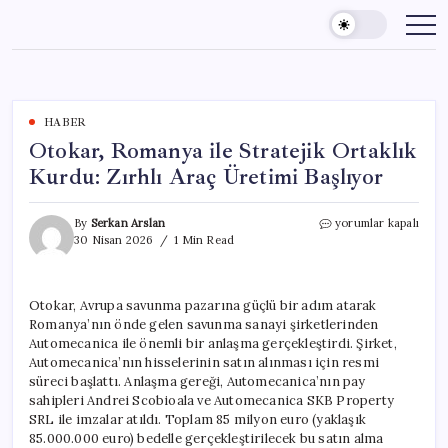
Skip
to
content
HABER
Otokar, Romanya ile Stratejik Ortaklık
Kurdu: Zırhlı Araç Üretimi Başlıyor
Otokar,
By
Serkan Arslan
yorumlar kapalı
Romanya
30 Nisan 2026
1 Min Read
ile
Stratejik
Ortaklık
Otokar, Avrupa savunma pazarına güçlü bir adım atarak
Kurdu:
Romanya’nın önde gelen savunma sanayi şirketlerinden
Zırhlı
Araç
Automecanica ile önemli bir anlaşma gerçekleştirdi. Şirket,
Üretimi
Automecanica’nın hisselerinin satın alınması için resmi
Başlıyor
süreci başlattı. Anlaşma gereği, Automecanica’nın pay
için
sahipleri Andrei Scobioala ve Automecanica SKB Property
SRL ile imzalar atıldı. Toplam 85 milyon euro (yaklaşık
85.000.000 euro) bedelle gerçekleştirilecek bu satın alma