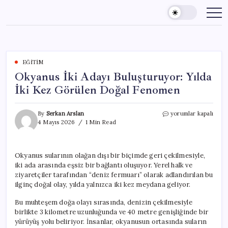
Skip
to
content
EĞITIM
Okyanus İki Adayı Buluşturuyor: Yılda
İki Kez Görülen Doğal Fenomen
Okyanus
By
Serkan Arslan
yorumlar kapalı
İki
4 Mayıs 2026
1 Min Read
Adayı
Buluşturuyor:
Yılda
Okyanus sularının olağan dışı bir biçimde geri çekilmesiyle,
İki
iki ada arasında eşsiz bir bağlantı oluşuyor. Yerel halk ve
Kez
Görülen
ziyaretçiler tarafından “deniz fermuarı” olarak adlandırılan bu
Doğal
ilginç doğal olay, yılda yalnızca iki kez meydana geliyor.
Fenomen
için
Bu muhteşem doğa olayı sırasında, denizin çekilmesiyle
birlikte 3 kilometre uzunluğunda ve 40 metre genişliğinde bir
yürüyüş yolu beliriyor. İnsanlar, okyanusun ortasında suların