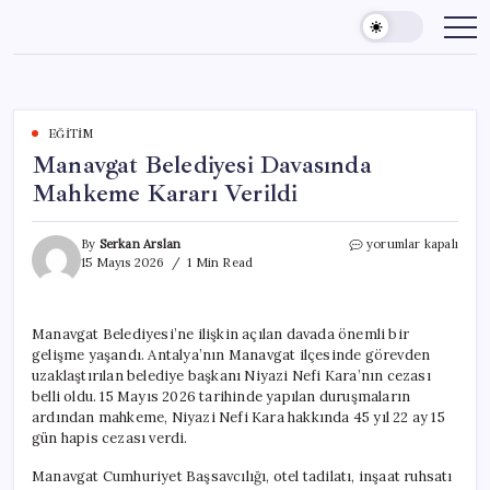
Skip
to
content
EĞITIM
Manavgat Belediyesi Davasında
Mahkeme Kararı Verildi
Manavgat
By
Serkan Arslan
yorumlar kapalı
Belediyesi
15 Mayıs 2026
1 Min Read
Davasında
Mahkeme
Kararı
Manavgat Belediyesi’ne ilişkin açılan davada önemli bir
Verildi
gelişme yaşandı. Antalya’nın Manavgat ilçesinde görevden
için
uzaklaştırılan belediye başkanı Niyazi Nefi Kara’nın cezası
belli oldu. 15 Mayıs 2026 tarihinde yapılan duruşmaların
ardından mahkeme, Niyazi Nefi Kara hakkında 45 yıl 22 ay 15
gün hapis cezası verdi.
Manavgat Cumhuriyet Başsavcılığı, otel tadilatı, inşaat ruhsatı