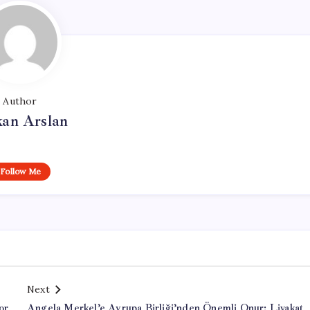
Author
kan Arslan
Follow Me
Next
or
Angela Merkel’e Avrupa Birliği’nden Önemli Onur: Liyakat