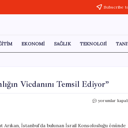
Subscribe t
ĞİTİM
EKONOMİ
SAĞLIK
TEKNOLOJİ
TANI
ığın Vicdanını Temsil Ediyor”
Mahmut
yorumlar kapal
Arıkan:
“Sumud,
İnsanlığın
Vicdanını
 Arıkan, İstanbul’da bulunan İsrail Konsolosluğu önünde