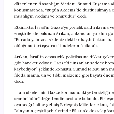
düzenlenen “İnsanlığın Vicdanı: Sumud Kuşatma Alt
konuşmasında, “Bugün Akdeniz’de durdurulmaya çalı
insanlığın vicdanı ve onurudur” dedi.
Etkinlikte, İsrail’in Gazze’ye yönelik saldırılarına
eleştirilerde bulunan Arıkan, alıkonulan yardım g
“Burada yalnızca Akdeniz’deki bir haydutluktan ba
olduğunu tartışıyoruz” ifadelerini kullandı.
Arıkan, İsrail’in cezasızlık politikasına dikkat çeke
gibi hareket ediyor. Gazze’de insanlar sadece bombal
kaybediyor” şeklinde konuştu. Sumud Filosu’nun ins
filoda mama, un ve tıbbi malzeme gibi hayati önem 
dedi.
İslam ülkelerinin Gazze konusundaki yetersizliğine
sembolüdür” değerlendirmesinde bulundu. Birleşmiş
oyuncağı haline gelmiş Birleşmiş Milletler’e karşı bi
Dünyanın çeşitli şehirlerinde Filistin’e destek gös