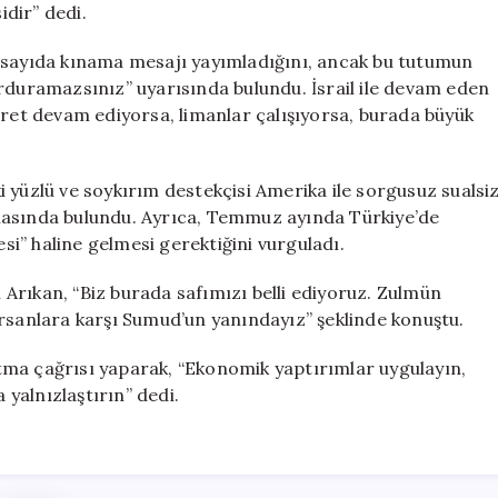
idir” dedi.
k sayıda kınama mesajı yayımladığını, ancak bu tutumun
urduramazsınız” uyarısında bulundu. İsrail ile devam eden
ticaret devam ediyorsa, limanlar çalışıyorsa, burada büyük
iki yüzlü ve soykırım destekçisi Amerika ile sorgusuz sualsi
masında bulundu. Ayrıca, Temmuz ayında Türkiye’de
i” haline gelmesi gerektiğini vurguladı.
n Arıkan, “Biz burada safımızı belli ediyoruz. Zulmün
orsanlara karşı Sumud’un yanındayız” şeklinde konuştu.
tma çağrısı yaparak, “Ekonomik yaptırımlar uygulayın,
 yalnızlaştırın” dedi.