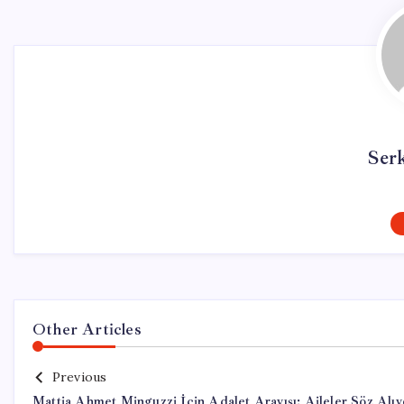
Ser
Other Articles
Previous
Mattia Ahmet Minguzzi İçin Adalet Arayışı: Aileler Söz Alıy