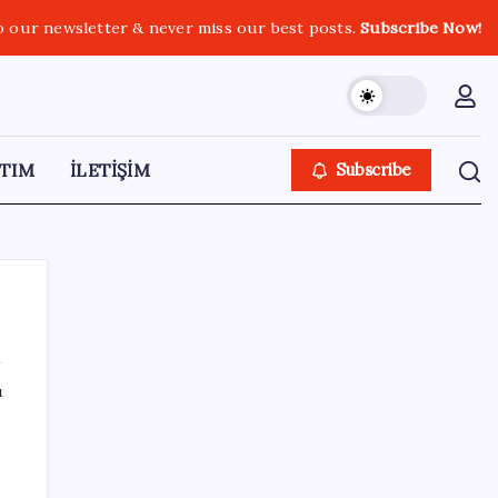
o our newsletter & never miss our best posts.
Subscribe Now!
TIM
İLETİŞİM
Subscribe
ı
SON YAZILAR
Diş macununu ıslatıyorsanız dikkat!
Çürüklere karşı bütün etkisini yok ediyor