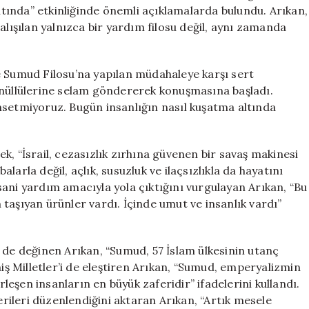
Temsil
ında” etkinliğinde önemli açıklamalarda bulundu. Arıkan,
Ediyor”
şılan yalnızca bir yardım filosu değil, aynı zamanda
için
 ve Sumud Filosu’na yapılan müdahaleye karşı sert
önüllülerine selam göndererek konuşmasına başladı.
hsetmiyoruz. Bugün insanlığın nasıl kuşatma altında
rek, “İsrail, cezasızlık zırhına güvenen bir savaş makinesi
arla değil, açlık, susuzluk ve ilaçsızlıkla da hayatını
ani yardım amacıyla yola çıktığını vurgulayan Arıkan, “Bu
taşıyan ürünler vardı. İçinde umut ve insanlık vardı”
 de değinen Arıkan, “Sumud, 57 İslam ülkesinin utanç
 Milletler’i de eleştiren Arıkan, “Sumud, emperyalizmin
rleşen insanların en büyük zaferidir” ifadelerini kullandı.
terileri düzenlendiğini aktaran Arıkan, “Artık mesele