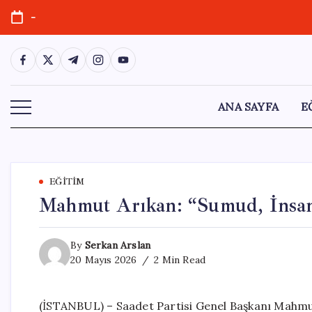
Skip
-
to
content
https://www.facebook.com/
https://twitter.com/
https://t.me/
https://www.instagram.com/
https://youtube.com/
ANA SAYFA
E
EĞITIM
Mahmut Arıkan: “Sumud, İnsanl
By
Serkan Arslan
20 Mayıs 2026
2 Min Read
(İSTANBUL) – Saadet Partisi Genel Başkanı Mahmut