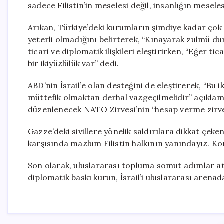
sadece Filistin’in meselesi değil, insanlığın meseles
Arıkan, Türkiye’deki kurumların şimdiye kadar ço
yeterli olmadığını belirterek, “Kınayarak zulmü d
ticari ve diplomatik ilişkileri eleştirirken, “Eğer 
bir ikiyüzlülük var” dedi.
ABD’nin İsrail’e olan desteğini de eleştirerek, “Bu 
müttefik olmaktan derhal vazgeçilmelidir” açıkla
düzenlenecek NATO Zirvesi’nin “hesap verme zirves
Gazze’deki sivillere yönelik saldırılara dikkat çeke
karşısında mazlum Filistin halkının yanındayız. K
Son olarak, uluslararası topluma somut adımlar a
diplomatik baskı kurun, İsrail’i uluslararası arenada