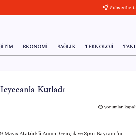
Subscribe t
ĞİTİM
EKONOMİ
SAĞLIK
TEKNOLOJİ
TANI
eyecanla Kutladı
LÖSEV,
yorumlar kapal
19
Mayıs’ı
Büyük
Bir
 19 Mayıs Atatürk’ü Anma, Gençlik ve Spor Bayramı’nı