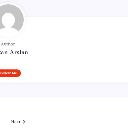
Author
kan Arslan
Follow Me
Next