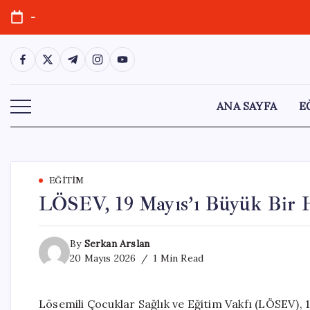
Skip
-
to
content
https://www.facebook.com/
https://twitter.com/
https://t.me/
https://www.instagram.com/
https://youtube.com/
ANA SAYFA
E
EĞITIM
LÖSEV, 19 Mayıs’ı Büyük Bir H
By
Serkan Arslan
20 Mayıs 2026
1 Min Read
Lösemili Çocuklar Sağlık ve Eğitim Vakfı (LÖSEV),