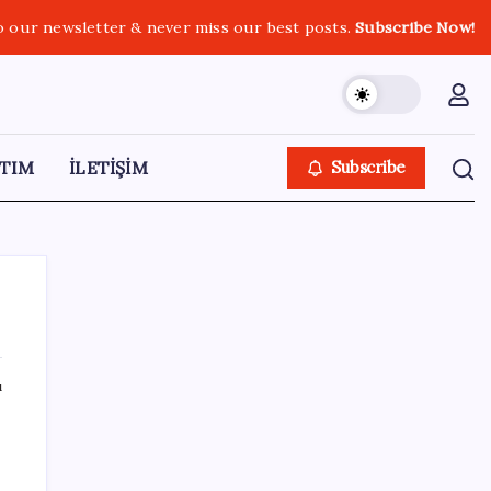
o our newsletter & never miss our best posts.
Subscribe Now!
TIM
İLETİŞİM
Subscribe
ı
SON YAZILAR
İçeride TMO desteği, dışarıda ‘Karadeniz’
krizi fiyatı artırıyor! Buğdayda rekor karşılık