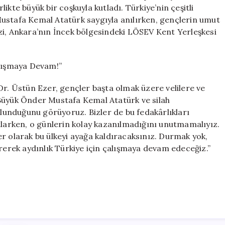
Heyecanla
rlikte büyük bir coşkuyla kutladı. Türkiye’nin çeşitli
Kutladı
ustafa Kemal Atatürk saygıyla anılırken, gençlerin umut
için
zi, Ankara’nın İncek bölgesindeki LÖSEV Kent Yerleşkesi
alışmaya Devam!”
. Üstün Ezer, gençler başta olmak üzere velilere ve
 Büyük Önder Mustafa Kemal Atatürk ve silah
bulunduğunu görüyoruz. Bizler de bu fedakârlıkları
tlarken, o günlerin kolay kazanılmadığını unutmamalıyız.
r olarak bu ülkeyi ayağa kaldıracaksınız. Durmak yok,
irerek aydınlık Türkiye için çalışmaya devam edeceğiz.”