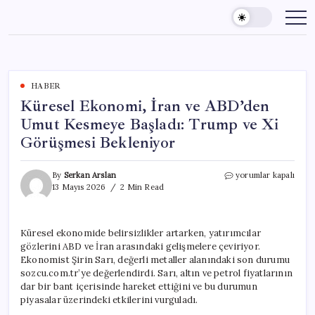
Skip
to
content
HABER
Küresel Ekonomi, İran ve ABD’den
Umut Kesmeye Başladı: Trump ve Xi
Görüşmesi Bekleniyor
Küresel
By
Serkan Arslan
yorumlar kapalı
Ekonomi,
13 Mayıs 2026
2 Min Read
İran
ve
ABD’den
Küresel ekonomide belirsizlikler artarken, yatırımcılar
Umut
gözlerini ABD ve İran arasındaki gelişmelere çeviriyor.
Kesmeye
Başladı:
Ekonomist Şirin Sarı, değerli metaller alanındaki son durumu
Trump
sozcu.com.tr’ye değerlendirdi. Sarı, altın ve petrol fiyatlarının
ve
dar bir bant içerisinde hareket ettiğini ve bu durumun
Xi
piyasalar üzerindeki etkilerini vurguladı.
Görüşmesi