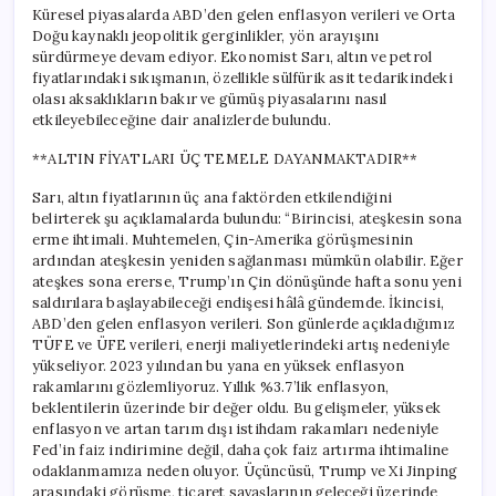
Bekleniyor
Küresel piyasalarda ABD’den gelen enflasyon verileri ve Orta
için
Doğu kaynaklı jeopolitik gerginlikler, yön arayışını
sürdürmeye devam ediyor. Ekonomist Sarı, altın ve petrol
fiyatlarındaki sıkışmanın, özellikle sülfürik asit tedarikindeki
olası aksaklıkların bakır ve gümüş piyasalarını nasıl
etkileyebileceğine dair analizlerde bulundu.
**ALTIN FİYATLARI ÜÇ TEMELE DAYANMAKTADIR**
Sarı, altın fiyatlarının üç ana faktörden etkilendiğini
belirterek şu açıklamalarda bulundu: “Birincisi, ateşkesin sona
erme ihtimali. Muhtemelen, Çin-Amerika görüşmesinin
ardından ateşkesin yeniden sağlanması mümkün olabilir. Eğer
ateşkes sona ererse, Trump’ın Çin dönüşünde hafta sonu yeni
saldırılara başlayabileceği endişesi hâlâ gündemde. İkincisi,
ABD’den gelen enflasyon verileri. Son günlerde açıkladığımız
TÜFE ve ÜFE verileri, enerji maliyetlerindeki artış nedeniyle
yükseliyor. 2023 yılından bu yana en yüksek enflasyon
rakamlarını gözlemliyoruz. Yıllık %3.7’lik enflasyon,
beklentilerin üzerinde bir değer oldu. Bu gelişmeler, yüksek
enflasyon ve artan tarım dışı istihdam rakamları nedeniyle
Fed’in faiz indirimine değil, daha çok faiz artırma ihtimaline
odaklanmamıza neden oluyor. Üçüncüsü, Trump ve Xi Jinping
arasındaki görüşme, ticaret savaşlarının geleceği üzerinde