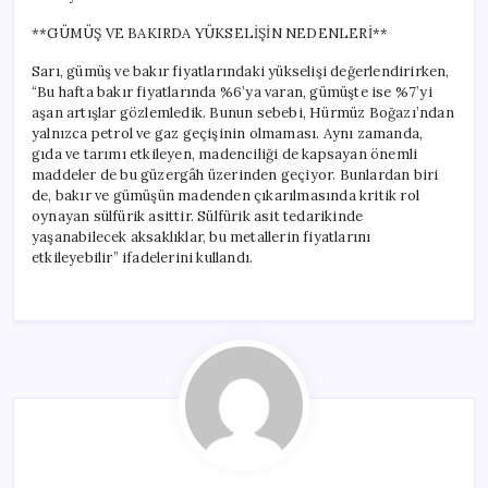
**GÜMÜŞ VE BAKIRDA YÜKSELİŞİN NEDENLERİ**
Sarı, gümüş ve bakır fiyatlarındaki yükselişi değerlendirirken,
“Bu hafta bakır fiyatlarında %6’ya varan, gümüşte ise %7’yi
aşan artışlar gözlemledik. Bunun sebebi, Hürmüz Boğazı’ndan
yalnızca petrol ve gaz geçişinin olmaması. Aynı zamanda,
gıda ve tarımı etkileyen, madenciliği de kapsayan önemli
maddeler de bu güzergâh üzerinden geçiyor. Bunlardan biri
de, bakır ve gümüşün madenden çıkarılmasında kritik rol
oynayan sülfürik asittir. Sülfürik asit tedarikinde
yaşanabilecek aksaklıklar, bu metallerin fiyatlarını
etkileyebilir” ifadelerini kullandı.