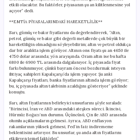
etkili olacaktır. Bu faktörler, piyasanın şu an kilitlenmesine yol
açıyor” dedi.
**EMTİA PİYASALARINDAKİ HAREKETLİLİK**
Sarı, gümüş ve bakır fiyatlarını da değerlendirerek, “Altın,
petrol, gümüş ve bakır gibi değerli metallerde çok büyük bir
hareketliliğin olmadığını söyleyebilirim; altın ve petrol oldukça
dar bir aralıkta işlem görüyor. Altının ons fiyatı şu an 4650 ile
4750 dolar arasında; yön arayışında. Gram altın ise bu hafta
6800 ile 6900 TL arasında dalgalanıyor. İç piyasada fiyat
farkı bulunmuyor, çünkü bayram öncesi bozdurmak isteyen
ihtiyaç sahipleri Kapalıçarşı’da işlem yapıyor. Şu anki
Kapalıçarşı fiyatları, banka fiyatlarının altında işlem görüyor;
bu, iç piyasada altın talebinin azaldığını gösteriyor” şeklinde
konuştu.
Sarı, altın fiyatlarının belirleyici unsurlarını şöyle sıraladı:
“Birincisi, İran ve ABD arasındaki ateşkes süreci. İkincisi,
Hürmüz Boğazı’nın durumu. Üçüncüsü, Çin ile ABD arasında
olumlu açıklamaların gelmesi. Ayrıca, ABD enflasyon
rakamlarının yüksek gelmesi, Fed’in faiz indirememe
beklentisini artırıyor. Bu unsurlar, şu anda altın fiyatlarını
etkileyen temel faktörler.”